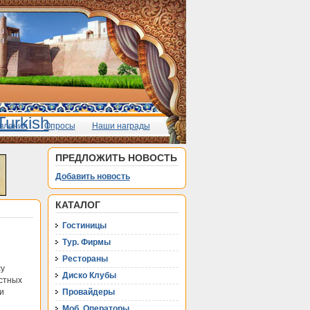
вления
Опросы
Наши награды
ПРЕДЛОЖИТЬ НОВОСТЬ
Добавить новость
КАТАЛОГ
Гостиницы
Тур. Фирмы
Рестораны
су
Диско Клубы
астных
и
Провайдеры
Моб. Операторы