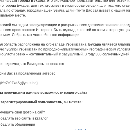
ли на
сайт города Бухары
. Это виртуальное представительство для гостей 
го города Бухары, для тех, кто живёт в этом городе сегодня, для тех, кого судь
ла по странам, городам нашей Земли. Если что-то Вас связывает с нашим го
авильном месте.
иссией мы видим в популяризации и раскрытии всех достоинств нашего город
на всем пространстве Интернет. Быть гидом для гостей по всем интересующи
ениям. Собрать как можно больше информации.
ая область расположена на юго-западе Узбекистана.
Бухара
является благо
Республики Узбекистан по природно-климатическим и географическим условия
 области резко – континентальный и засушливый. В году 300 солнечных дней
 надеемся, что Вам здесь понравится...
рим Вас за проявленный интерес.
}IYeZc9ZxdSg{/youtube}
ы перечислим важные возможности нашего сайта
 зарегистрированный пользователь
, вы можете:
мещать свои фото на сайт
бавлять веб сайты в каталог
бавлять объявления