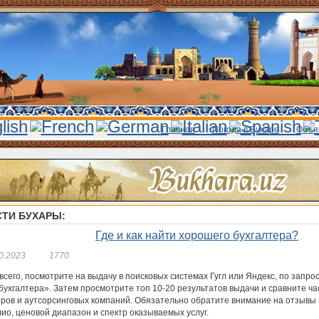
Главная
Погода в Бухаре
Объя
ТИ БУХАРЫ:
Где и как найти хорошего бухгалтера?
0.2023
1770
сего, посмотрите на выдачу в поисковых системах Гугл или Яндекс, по запро
бухгалтера». Затем просмотрите топ 10-20 результатов выдачи и сравните ч
еров и аутсорсинговых компаний. Обязательно обратите внимание на отзывы 
ио, ценовой диапазон и спектр оказываемых услуг.