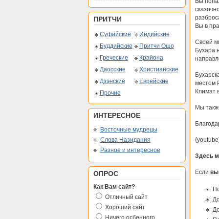
Вы попа
сказочно
разброса
ПРИТЧИ
Вы в пр
Суфийские
Индийские
Своей м
Буддийские
Притчи Ошо
Бухара 
Греческие
Крайона
направл
Даосские
Христианские
Бухарск
Дзэнские
Еврейские
местом 
Климат в
Прочие
Мы также
ИНТЕРЕСНОЕ
Благода
Восточные мудрецы
Слова Назидания
{youtube
Разное и интересное
Здесь м
Если
вы
ОПРОС
Как Вам сайт?
По
Отличный сайт
До
Хороший сайт
До
Ничего осбенного