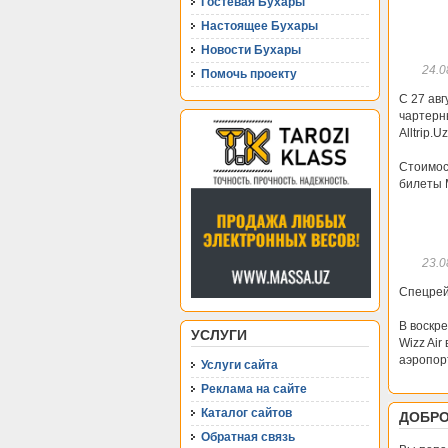
Гостевая Бухары
Настоящее Бухары
Новости Бухары
24.0
Помочь проекту
С 27 ав
чартерн
Alltrip.Uz
Стоимос
билеты 
23.0
Спецрей
В воскр
УСЛУГИ
Wizz Air
аэропор
Услуги сайта
Реклама на сайте
Каталог сайтов
ДОБРО
Обратная связь