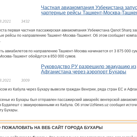
Частная авиакомпания Узбекистана запус
чартерные рейсы Ташкент-Москва-Ташке
8.2021
3432
густа первая частная пассажирская авиакомпания Узбекистана Qanot Sharq за
ые рейсы по направлению Ташкент-Москва-Ташкент. Об этом сообщает комп
.
ть авиабилетов по направлению Ташкент-Москва начинается от 3 875 000 сум
Москва-Ташкент обойдутся в 850 000 сумов.
Руководство РУ разрешило эвакуацию из
Афганистана через аэропорт Бухары
8.2021
3009
сом из Кабула через Бухару вывезли граждан Венгрии, ряда стран ЕС и Афга
есенье из Бухары был отправлен пассажирский авиарейс венгерской авиаком
 в Будапешт с эвакуированными из Кабула. Об этом UzNews.uz сообщил источн
ту Бухары.
 ПОЖАЛОВАТЬ НА ВЕБ САЙТ ГОРОДА БУХАРЫ