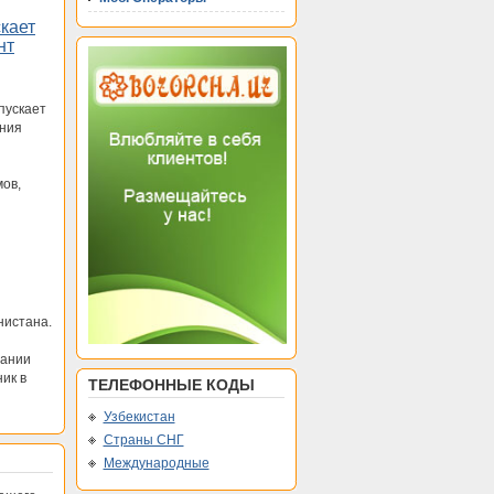
кает
нт
пускает
ания
ов,
нистана.
пании
ик в
ТЕЛЕФОННЫЕ КОДЫ
Узбекистан
Страны СНГ
Международные