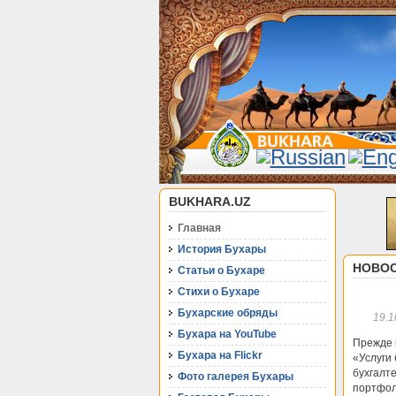
BUKHARA.UZ
Главная
История Бухары
НОВОС
Статьи о Бухаре
Стихи о Бухаре
Бухарские обряды
19.1
Бухара на YouTube
Прежде в
Бухара на Flickr
«Услуги 
бухгалт
Фото галерея Бухары
портфол