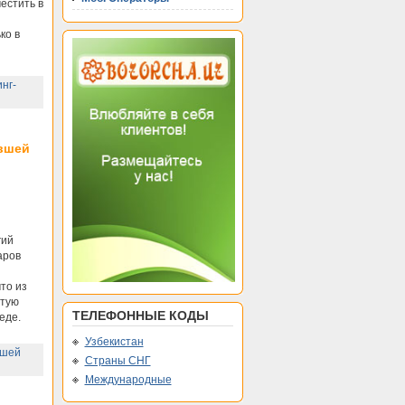
естить в
ко в
нг-
авшей
гий
аров
то из
стую
ТЕЛЕФОННЫЕ КОДЫ
еде.
Узбекистан
вшей
Страны СНГ
Международные