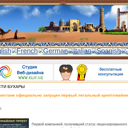
Главная
Погода в Бухаре
Объя
ТИ БУХАРЫ
кистане официально запущен первый легальный криптомайни
6
Первой компанией, получившей статус лицензированного