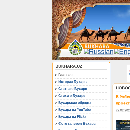
BUKHARA.UZ
Главная
История Бухары
НОВОС
Статьи о Бухаре
Стихи о Бухаре
В Узбе
Бухарские обряды
проект
Бухара на YouTube
22.02.202
Бухара на Flickr
Фото галерея Бухары