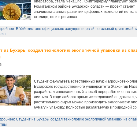
оператора, стала NexaGrid. Криптоферму планируют разм
Ромитанском районе Бухарской области — проект станет
значимым шагом в развитии цифровых технологий не толь
столице, но и в регионах.
робнее: В Узбекистане официально запущен первый легальный криптомайни
ект
т из Бухары создал технологию экологичной упаковки из оп
ы
6
Студент факультета естественных наук и агробиотехноло
Бухарского государственного университета Жахонгир Наз
разработал инновационный способ переработки опавших
листьев. В ходе лабораторных исследований он доказал, ч
растительного сырья можно производить экологически чи
бумагу и упаковку, полностью разлагаемую в природной ср
робнее: Студент из Бухары создал технологию экологичной упаковки из опа
ствы