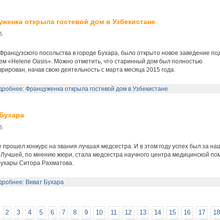
женка открыла гостевой дом в Узбекистане
5
Французского посольства в городе Бухара, было открыто новое заведение по
ем «Helene Oasis». Можно отметить, что старинный дом был полностью
рирован, начав свою деятельность с марта месяца 2015 года.
робнее: Француженка открыла гостевой дом в Узбекистане
Бухара
5
 прошел конкурс на звания лучшая медсестра. И в этом году успех был за н
 Лучшей, по мнению жюри, стала медсестра научного центра медицинской п
Бухары Ситора Рахматова.
робнее: Виват Бухара
2
3
4
5
6
7
8
9
10
11
12
13
14
15
16
17
18