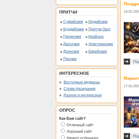
Поздра
ПРИТЧИ
19.02.202
Суфийские
Индийские
Буддийские
Притчи Ошо
Греческие
Крайона
Даосские
Христианские
Дзэнские
Еврейские
Прочие
Под
ИНТЕРЕСНОЕ
Маркет
Восточные мудрецы
17.02.202
Слова Назидания
Разное и интересное
ОПРОС
Как Вам сайт?
Отличный сайт
Хороший сайт
Под
Ничего осбенного