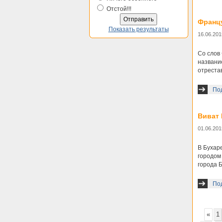
Отстой!!!
Францу
Показать результаты
16.06.201
Со слов 
названи
отрестав
Под
Виват 
01.06.201
В Бухаре
городом
города 
Под
«
1