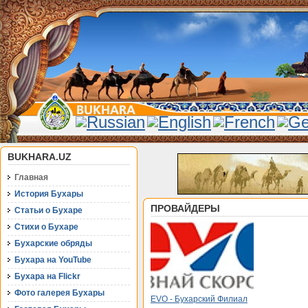
BUKHARA.UZ
Главная
История Бухары
ПРОВАЙДЕРЫ
Статьи о Бухаре
Стихи о Бухаре
Бухарские обряды
Бухара на YouTube
Бухара на Flickr
Фото галерея Бухары
EVO - Бухарский Филиал