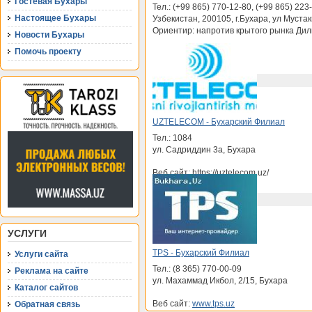
Гостевая Бухары
Тел.: (+99 865) 770-12-80, (+99 865) 223
Настоящее Бухары
Узбекистан, 200105, г.Бухара, ул Мустак
Ориентир: напротив крытого рынка Ди
Новости Бухары
Помочь проекту
Веб сайт:
www.evo.uz
Подробнее...
UZTELECOM - Бухарский Филиал
Тел.: 1084
ул. Садриддин 3а, Бухара
Веб сайт: https://uztelecom.uz/
Подробнее...
УСЛУГИ
TPS - Бухарский Филиал
Услуги сайта
Тел.: (8 365) 770-00-09
Реклама на сайте
ул. Махаммад Икбол, 2/15, Бухара
Каталог сайтов
Веб сайт:
www.tps.uz
Обратная связь