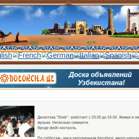
Главная
Погода в Бухаре
Объя
Дискотека "Shab" - работает с 20.00 до 24.00. Живая и с
музыка. Несколько секюрити.
Вроде фейс контроль.
По субботам - как в заполненном Автобусе, много народу