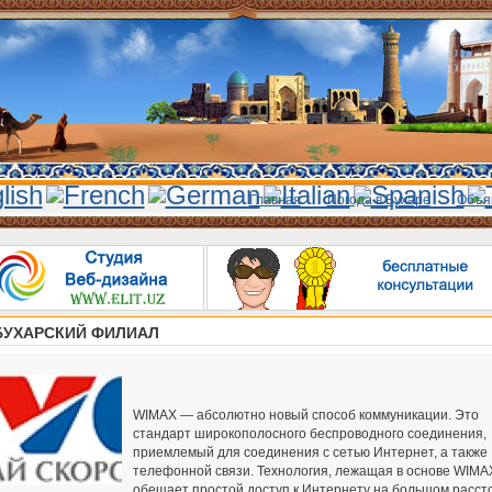
Главная
Погода в Бухаре
Объя
 БУХАРСКИЙ ФИЛИАЛ
WIMAX — абсолютно новый способ коммуникации. Это
стандарт широкополосного беспроводного соединения,
приемлемый для соединения с сетью Интернет, а также
телефонной связи. Технология, лежащая в основе WIMA
обещает простой доступ к Интернету на большом расст