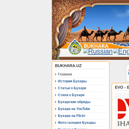
BUKHARA.UZ
Главная
История Бухары
EVO -
Статьи о Бухаре
Стихи о Бухаре
Бухарские обряды
Бухара на YouTube
Бухара на Flickr
Фото галерея Бухары