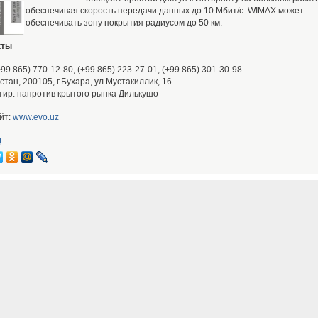
обеспечивая скорость передачи данных до 10 Мбит/с. WIMAX может
обеспечивать зону покрытия радиусом до 50 км.
кты
(+99 865) 770-12-80, (+99 865) 223-27-01, (+99 865) 301-30-98
стан, 200105, г.Бухара, ул Мустакиллик, 16
ир: напротив крытого рынка Дилькушо
йт:
www.evo.uz
д