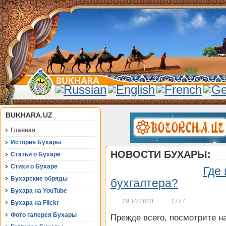
BUKHARA.UZ
Главная
История Бухары
НОВОСТИ БУХАРЫ:
Статьи о Бухаре
Стихи о Бухаре
Где 
Бухарские обряды
бухгалтера?
Бухара на YouTube
19.10.2023
1777
Бухара на Flickr
Фото галерея Бухары
Прежде всего, посмотрите н