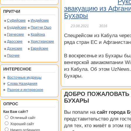
Рук
эвакуацию из Афгани
ПРИТЧИ
Бухары
Суфийские
Индийские
23.08.2021
3016
Буддийские
Притчи Ошо
Греческие
Крайона
Спецрейсом из Кабула через
Даосские
Христианские
ряда стран ЕС и Афганистан
Дзэнские
Еврейские
В воскресенье из Бухары бы
Прочие
венгерской авиакомпании Wi
из Кабула. Об этом UzNews.
ИНТЕРЕСНОЕ
Бухары.
Восточные мудрецы
Слова Назидания
Разное и интересное
ДОБРО ПОЖАЛОВАТЬ 
БУХАРЫ
ОПРОС
Вы попали на
сайт города 
Как Вам сайт?
Отличный сайт
представительство для гост
Хороший сайт
для тех, кто живёт в этом го
Ничего осбенного