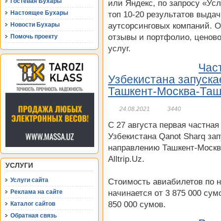
Гостевая Бухары
или Яндекс, по запросу «Ус
Настоящее Бухары
топ 10-20 результатов выдач
Новости Бухары
аутсорсинговых компаний. О
отзывы и портфолио, ценово
Помочь проекту
услуг.
Час
Узбекистана запуск
Ташкент-Москва-Таш
24.08.2021
3440
С 27 августа первая частна
Узбекистана Qanot Sharq за
направлению Ташкент-Москв
Alltrip.Uz.
УСЛУГИ
Услуги сайта
Стоимость авиабилетов по 
Реклама на сайте
начинается от 3 875 000 су
850 000 сумов.
Каталог сайтов
Обратная связь