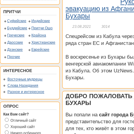
Рук
эвакуацию из Афгани
ПРИТЧИ
Бухары
Суфийские
Индийские
23.08.2021
3014
Буддийские
Притчи Ошо
Греческие
Крайона
Спецрейсом из Кабула через
Даосские
Христианские
ряда стран ЕС и Афганистан
Дзэнские
Еврейские
В воскресенье из Бухары бы
Прочие
венгерской авиакомпании Wi
из Кабула. Об этом UzNews.
ИНТЕРЕСНОЕ
Бухары.
Восточные мудрецы
Слова Назидания
Разное и интересное
ДОБРО ПОЖАЛОВАТЬ 
БУХАРЫ
ОПРОС
Вы попали на
сайт города 
Как Вам сайт?
Отличный сайт
представительство для гост
Хороший сайт
для тех, кто живёт в этом го
Ничего осбенного