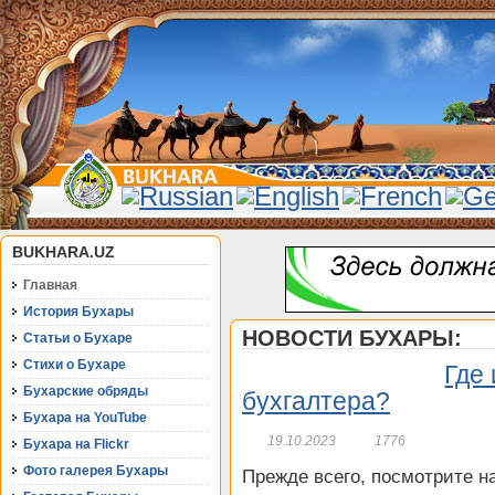
BUKHARA.UZ
Главная
История Бухары
НОВОСТИ БУХАРЫ:
Статьи о Бухаре
Стихи о Бухаре
Где 
Бухарские обряды
бухгалтера?
Бухара на YouTube
19.10.2023
1776
Бухара на Flickr
Фото галерея Бухары
Прежде всего, посмотрите н