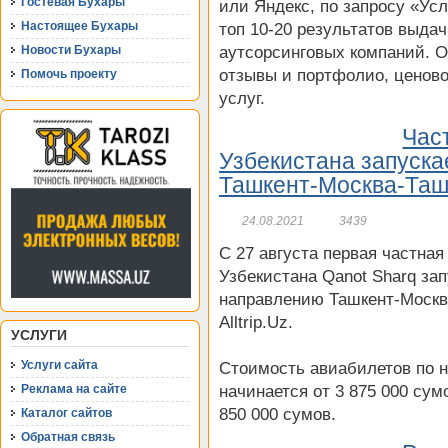
Гостевая Бухары
или Яндекс, по запросу «Ус
Настоящее Бухары
топ 10-20 результатов выдач
Новости Бухары
аутсорсинговых компаний. О
отзывы и портфолио, ценово
Помочь проекту
услуг.
Час
Узбекистана запуск
Ташкент-Москва-Таш
24.08.2021
3439
С 27 августа первая частна
Узбекистана Qanot Sharq за
направлению Ташкент-Москв
Alltrip.Uz.
УСЛУГИ
Услуги сайта
Стоимость авиабилетов по 
Реклама на сайте
начинается от 3 875 000 су
850 000 сумов.
Каталог сайтов
Обратная связь