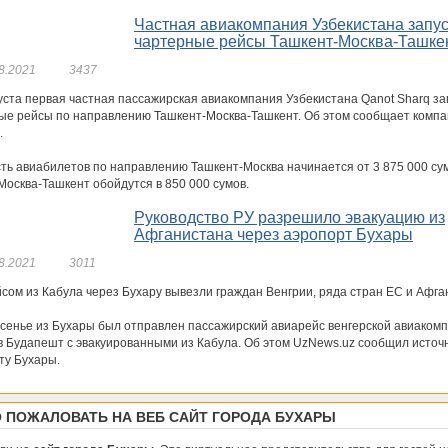
Частная авиакомпания Узбекистана запус
чартерные рейсы Ташкент-Москва-Ташке
8.2021
3437
густа первая частная пассажирская авиакомпания Узбекистана Qanot Sharq за
ые рейсы по направлению Ташкент-Москва-Ташкент. Об этом сообщает комп
.
ть авиабилетов по направлению Ташкент-Москва начинается от 3 875 000 сум
Москва-Ташкент обойдутся в 850 000 сумов.
Руководство РУ разрешило эвакуацию из
Афганистана через аэропорт Бухары
8.2021
3011
сом из Кабула через Бухару вывезли граждан Венгрии, ряда стран ЕС и Афга
есенье из Бухары был отправлен пассажирский авиарейс венгерской авиаком
 в Будапешт с эвакуированными из Кабула. Об этом UzNews.uz сообщил источн
ту Бухары.
 ПОЖАЛОВАТЬ НА ВЕБ САЙТ ГОРОДА БУХАРЫ