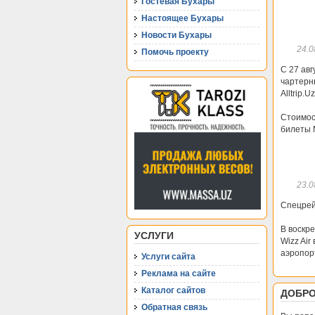
Гостевая Бухары
Настоящее Бухары
Новости Бухары
24.0
Помочь проекту
С 27 ав
чартерн
Alltrip.Uz
Стоимос
билеты 
23.0
Спецрей
В воскр
УСЛУГИ
Wizz Air
аэропор
Услуги сайта
Реклама на сайте
Каталог сайтов
ДОБРО
Обратная связь