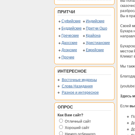
Вы попа
сказочно
разброса
ПРИТЧИ
Вы в пр
Суфийские
Индийские
Своей м
Буддийские
Притчи Ошо
Бухара 
Греческие
Крайона
направл
Даосские
Христианские
Бухарск
Дзэнские
Еврейские
местом 
Климат в
Прочие
Мы также
ИНТЕРЕСНОЕ
Благода
Восточные мудрецы
Слова Назидания
{youtube
Разное и интересное
Здесь м
Если
вы
ОПРОС
Как Вам сайт?
По
Отличный сайт
До
Хороший сайт
До
Ничего осбенного