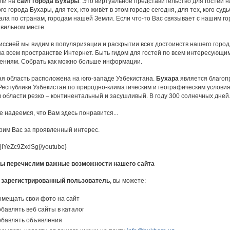
ли на
сайт города Бухары
. Это виртуальное представительство для гостей 
го города Бухары, для тех, кто живёт в этом городе сегодня, для тех, кого судь
ла по странам, городам нашей Земли. Если что-то Вас связывает с нашим го
авильном месте.
иссией мы видим в популяризации и раскрытии всех достоинств нашего город
на всем пространстве Интернет. Быть гидом для гостей по всем интересующи
ениям. Собрать как можно больше информации.
ая область расположена на юго-западе Узбекистана.
Бухара
является благо
Республики Узбекистан по природно-климатическим и географическим условия
 области резко – континентальный и засушливый. В году 300 солнечных дней
 надеемся, что Вам здесь понравится...
рим Вас за проявленный интерес.
}IYeZc9ZxdSg{/youtube}
ы перечислим важные возможности нашего сайта
 зарегистрированный пользователь
, вы можете:
мещать свои фото на сайт
бавлять веб сайты в каталог
бавлять объявления