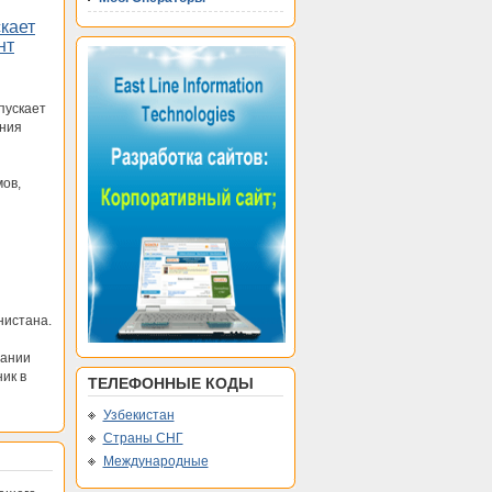
кает
нт
пускает
ания
ов,
нистана.
пании
ик в
ТЕЛЕФОННЫЕ КОДЫ
Узбекистан
Страны СНГ
Международные