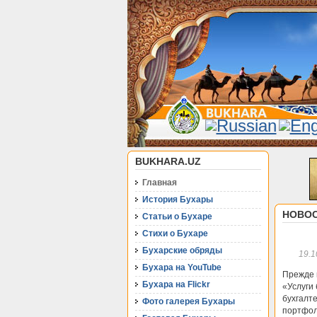
BUKHARA.UZ
Главная
История Бухары
НОВОС
Статьи о Бухаре
Стихи о Бухаре
Бухарские обряды
19.1
Бухара на YouTube
Прежде в
Бухара на Flickr
«Услуги 
бухгалт
Фото галерея Бухары
портфол