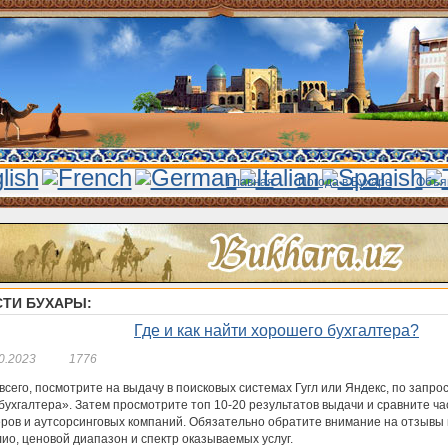
Главная
Погода в Бухаре
Объя
ТИ БУХАРЫ:
Где и как найти хорошего бухгалтера?
0.2023
1776
сего, посмотрите на выдачу в поисковых системах Гугл или Яндекс, по запро
бухгалтера». Затем просмотрите топ 10-20 результатов выдачи и сравните ч
еров и аутсорсинговых компаний. Обязательно обратите внимание на отзывы 
ио, ценовой диапазон и спектр оказываемых услуг.