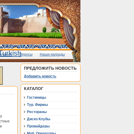
вления
Опросы
Наши награды
ПРЕДЛОЖИТЬ НОВОСТЬ
Добавить новость
КАТАЛОГ
Гостиницы
Тур. Фирмы
Рестораны
су
Диско Клубы
астных
и
Провайдеры
Моб. Операторы