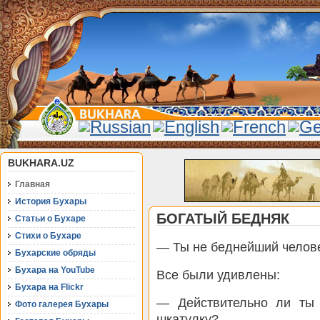
BUKHARA.UZ
Главная
История Бухары
БОГАТЫЙ БЕДНЯК
Статьи о Бухаре
Стихи о Бухаре
— Ты не беднейший челове
Бухарские обряды
Бухара на YouTube
Все были удивлены:
Бухара на Flickr
— Действительно ли ты 
Фото галерея Бухары
шкатулку?