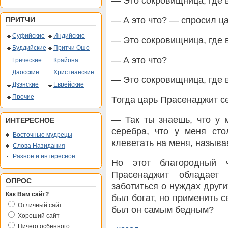
— Это сокровищница, где 
— А это что? — спросил ца
ПРИТЧИ
Суфийские
Индийские
— Это сокровищница, где 
Буддийские
Притчи Ошо
— А это что?
Греческие
Крайона
Даосские
Христианские
— Это сокровищница, где 
Дзэнские
Еврейские
Прочие
Тогда царь Прасенаджит с
— Так ты знаешь, что у 
ИНТЕРЕСНОЕ
серебра, что у меня сто
Восточные мудрецы
клеветать на меня, назыв
Слова Назидания
Разное и интересное
Но этот благородный ч
Прасенаджит обладает 
ОПРОС
заботиться о нуждах други
Как Вам сайт?
был богат, но применить св
Отличный сайт
был он самым бедным?
Хороший сайт
Ничего осбенного