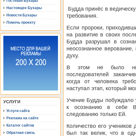
Гостевая Бухары
Будда принёс в ведическу
Настоящее Бухары
требования.
Новости Бухары
Помочь проекту
Если пророки, приходивш
на развитие в своих посл
Будда разрушал в сознан
неосознанное верование,
духу.
В этом не было ник
последователей заканчи
когда от человека треб
наступал этап, который мо
Учение Будды побуждало у
УСЛУГИ
к осознанию в себе В
Услуги сайта
следованию только Ей.
Реклама на сайте
Количество его учеников 
Каталог сайтов
был так велик, что в од
Обратная связь