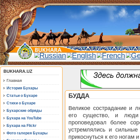
BUKHARA.UZ
Главная
История Бухары
БУДДА
Статьи о Бухаре
Стихи о Бухаре
Великое сострадание и л
Бухарские обряды
его существо, и люди
Бухара на YouTube
проповедовал более сор
Бухара на Flickr
устремлялись и сильные
Фото галерея Бухары
прикоснуться к его ногам 