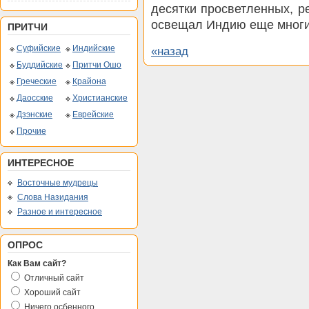
десятки просветленных, р
освещал Индию еще многие
ПРИТЧИ
Суфийские
Индийские
«назад
Буддийские
Притчи Ошо
Греческие
Крайона
Даосские
Христианские
Дзэнские
Еврейские
Прочие
ИНТЕРЕСНОЕ
Восточные мудрецы
Слова Назидания
Разное и интересное
ОПРОС
Как Вам сайт?
Отличный сайт
Хороший сайт
Ничего осбенного