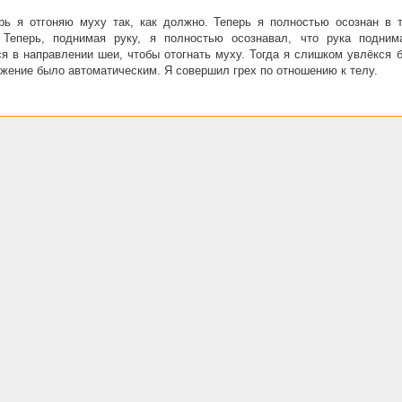
ь я отгоняю муху так, как должно. Теперь я полностью осознан в т
 Теперь, поднимая руку, я полностью осознавал, что рука подним
я в направлении шеи, чтобы отогнать муху. Тогда я слишком увлёкся 
жение было автоматическим. Я совершил грех по отношению к телу.