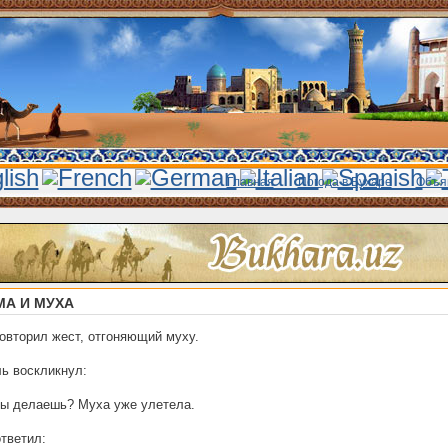
Главная
Погода в Бухаре
Объя
МА И МУХА
овторил жест, отгоняющий муху.
ь воскликнул:
ы делаешь? Муха уже улетела.
тветил: