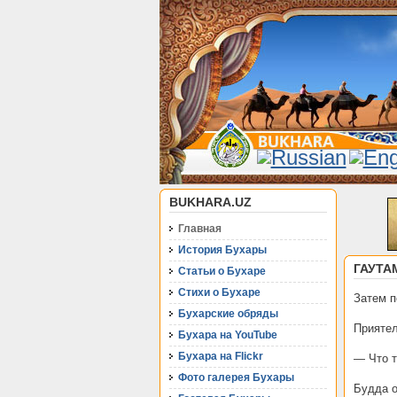
BUKHARA.UZ
Главная
История Бухары
ГАУТА
Статьи о Бухаре
Стихи о Бухаре
Затем п
Бухарские обряды
Приятел
Бухара на YouTube
Бухара на Flickr
— Что т
Фото галерея Бухары
Будда о