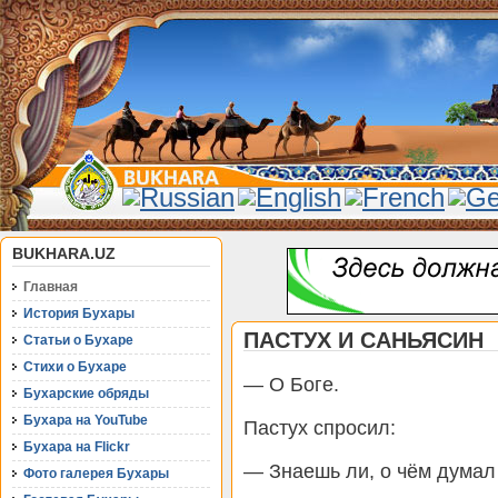
BUKHARA.UZ
Главная
История Бухары
ПАСТУХ И САНЬЯСИН
Статьи о Бухаре
Стихи о Бухаре
— О Боге.
Бухарские обряды
Бухара на YouTube
Пастух спросил:
Бухара на Flickr
— Знаешь ли, о чём думал
Фото галерея Бухары