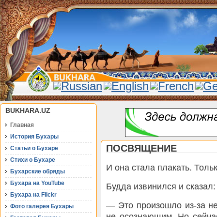
BUKHARA.UZ
Главная
История Бухары
ПОСВЯЩЕНИЕ
Статьи о Бухаре
Стихи о Бухаре
И она стала плакать. Толь
Бухарские обряды
Бухара на YouTube
Будда извинился и сказал:
Бухара на Flickr
— Это произошло из-за н
Фото галерея Бухары
не осознающим. Но сейча