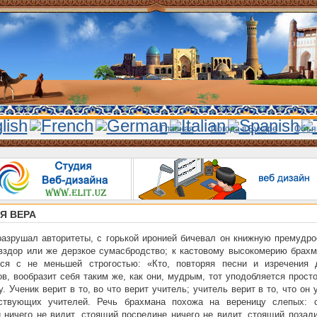
Главная
Погода в Бухаре
Объя
Я ВЕРА
азрушал авторитеты, с горькой иронией бичевал он книжную премудрос
вздор или же дерзкое сумасбродство; к кастовому высокомерию брахм
лся с не меньшей строгостью: «Кто, повторяя песни и изречения 
в, вообразит себя таким же, как они, мудрым, тот уподобляется прос
у. Ученик верит в то, во что верит учитель; учитель верит в то, что он 
ствующих учителей. Речь брахмана похожа на вереницу слепых: 
 ничего не видит, стоящий посредине ничего не видит, стоящий позад