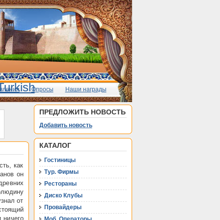
вления
Опросы
Наши награды
ПРЕДЛОЖИТЬ НОВОСТЬ
Добавить новость
КАТАЛОГ
Гостиницы
ть, как
Тур. Фирмы
анов он
древних
Рестораны
толюдину
Диско Клубы
узнал от
Провайдеры
стоящий
и ничего
Моб. Операторы