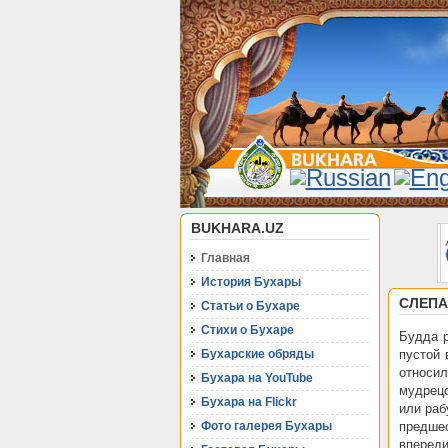
BUKHARA.UZ
Главная
История Бухары
СЛЕПА
Статьи о Бухаре
Стихи о Бухаре
Будда р
Бухарские обряды
пустой 
относи
Бухара на YouTube
мудрецо
Бухара на Flickr
или раб
Фото галерея Бухары
предше
впереди