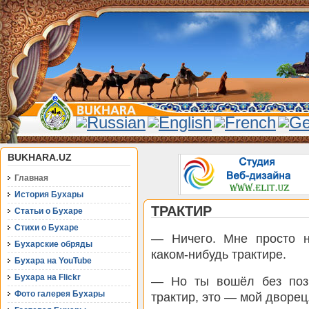
BUKHARA.UZ
Главная
История Бухары
ТРАКТИР
Статьи о Бухаре
Стихи о Бухаре
— Ничего. Мне просто н
Бухарские обряды
каком-нибудь трактире.
Бухара на YouTube
Бухара на Flickr
— Но ты вошёл без поз
Фото галерея Бухары
трактир, это — мой дворец