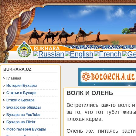
BUKHARA.UZ
Главная
История Бухары
ВОЛК И ОЛЕНЬ
Статьи о Бухаре
Стихи о Бухаре
Встретились как-то волк 
Бухарские обряды
за то, что тот губит жив
Бухара на YouTube
плохая карма.
Бухара на Flickr
Фото галерея Бухары
Олень же, питаясь расти