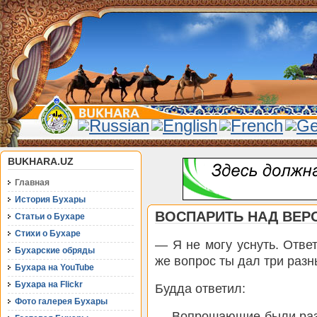
BUKHARA.UZ
Главная
История Бухары
ВОСПАРИТЬ НАД ВЕР
Статьи о Бухаре
Стихи о Бухаре
— Я не могу уснуть. Ответ
Бухарские обряды
же вопрос ты дал три разн
Бухара на YouTube
Бухара на Flickr
Будда ответил:
Фото галерея Бухары
— Вопрошающие были разн