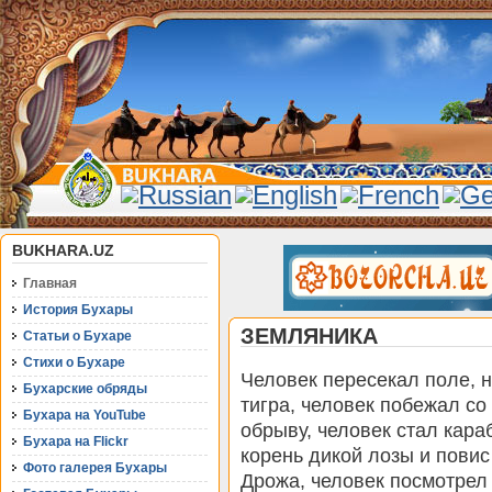
BUKHARA.UZ
Главная
История Бухары
ЗЕМЛЯНИКА
Статьи о Бухаре
Стихи о Бухаре
Человек пересекал поле, н
Бухарские обряды
тигра, человек побежал со 
Бухара на YouTube
обрыву, человек стал караб
Бухара на Flickr
корень дикой лозы и повис
Фото галерея Бухары
Дрожа, человек посмотрел 