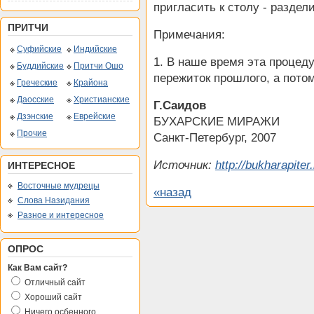
пригласить к столу - раздел
ПРИТЧИ
Примечания:
Суфийские
Индийские
1. В наше время эта процеду
Буддийские
Притчи Ошо
пережиток прошлого, а потом
Греческие
Крайона
Даосские
Христианские
Г.Саидов
Дзэнские
Еврейские
БУХАРСКИЕ МИРАЖИ
Прочие
Санкт-Петербург, 2007
Источник:
http://bukharapiter.
ИНТЕРЕСНОЕ
Восточные мудрецы
«назад
Слова Назидания
Разное и интересное
ОПРОС
Как Вам сайт?
Отличный сайт
Хороший сайт
Ничего осбенного