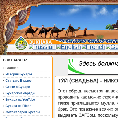
BUKHARA.UZ
Главная
История Бухары
ТЎЙ (СВАДЬБА) - НИК
Статьи о Бухаре
Стихи о Бухаре
Этот обряд, несмотря на вс
Бухарские обряды
проводить как можно скромн
Бухара на YouTube
также приглашается мулла, 
Бухара на Flickr
брак. Это поважнее всяких 
Фото галерея Бухары
выдавать ЗАГСом, поскольку