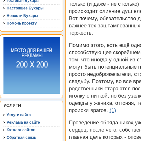
Гостевая Бухары
только (и даже - не столько
Настоящее Бухары
происходит слияние душ вл
Новости Бухары
Вот почему, обязательство 
Помочь проекту
важнее тех заштампованных
торжеств.
Помимо этого, есть ещё одн
способствующее скорейшему
том, что иногда у одной из с
могут быть потенциальные п
просто недоброжелатели, с
свадьбу. Поэтому, во все в
родственники стараются пос
иголку с ниткой, но без узел
одежды у жениха, отгоняя, т
УСЛУГИ
происки врагов.
(1)
Услуги сайта
Проведение обряда никоҳ уж
Реклама на сайте
сердец, после чего, собстве
Каталог сайтов
главная цель которых - опо
Обратная связь