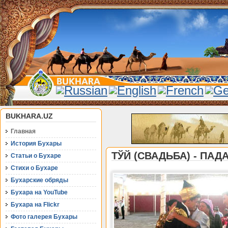
BUKHARA.UZ
Главная
История Бухары
ТЎЙ (СВАДЬБА) - ПА
Статьи о Бухаре
Стихи о Бухаре
Бухарские обряды
Бухара на YouTube
Бухара на Flickr
Фото галерея Бухары