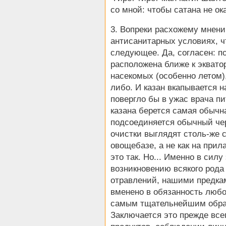
со мной: чтобы сатана не о
3. Вопреки расхожему мнению
антисанитарных условиях, ч
следующее. Да, согласен: п
расположена ближе к экватор
насекомых (особенно летом),
либо. И казан вкапывается 
повергло бы в ужас врача пи
казана берется самая обычна
подсоединяется обычный че
очистки выглядят столь-же 
овощебазе, а не как на прил
это так. Но... Именно в сил
возникновению всякого рода
отравлений, нашими предкам
вменено в обязанность любо
самым тщательнейшим образ
Заключается это прежде вс