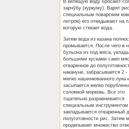
В кипящую воду бросают соль
зарчўбу (куркуму). Варят ри
специальным поварским ковш
литров) его откидывают на п
которую стекает вода.
Затем вода из казана полно
промывается. После чего в 
бульона из под мяса, уклад
большими кусками само мяс
отваренное до полуготовнос
накануне, забрасывается 2 - 
мелко нашинкованного лука 
засыпается мелко порубленн
соломкой морковь. Все это
тщательно разравнивается
специальным инструментом 
закладывается отваренный 
полуготовности рис. Затем 
проделывает множество отв