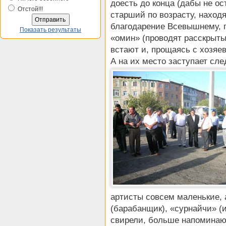
доесть до конца (дабы не ос
Отстой!!!
старший по возрасту, наход
благодарение Всевышнему, 
Показать результаты
«омин» (проводят расскрыты
встают и, прощаясь с хозяе
А на их место заступает сл
артисты совсем маленькие, 
(барабанщик), «сурнайчи» (
свирели, больше напоминающ