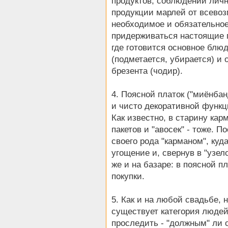
продуктов, соблюдении личн
продукции марлей от всево
необходимое и обязательное
придерживаться настоящие п
где готовится основное блю
(подметается, убирается) и 
брезента (чодир).
4. Поясной платок ("миёнбан
и чисто декоративной функц
Как известно, в старину ка
пакетов и "авосек" - тоже. 
своего рода "карманом", ку
угощение и, свернув в "узел
же и на базаре: в поясной 
покупки.
5. Как и на любой свадьбе, 
существует категория людей
проследить - "должным" ли о