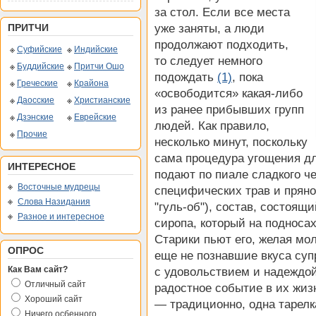
за стол. Если все места
ПРИТЧИ
уже заняты, а люди
продолжают подходить,
Суфийские
Индийские
то следует немного
Буддийские
Притчи Ошо
подождать
(1)
, пока
Греческие
Крайона
«освободится» какая-либо
Даосские
Христианские
из ранее прибывших групп
Дзэнские
Еврейские
людей. Как правило,
Прочие
несколько минут, поскольку
сама процедура угощения дл
ИНТЕРЕСНОЕ
подают по пиале сладкого че
Восточные мудрецы
специфических трав и прянос
Слова Назидания
"гуль-об"), состав, состоящ
Разное и интересное
сиропа, который на подноса
Старики пьют его, желая мо
ОПРОС
еще не познавшие вкуса суп
Как Вам сайт?
с удовольствием и надеждой
Отличный сайт
радостное событие в их жиз
Хороший сайт
— традиционно, одна тарелк
Ничего осбенного