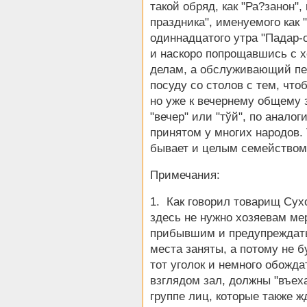
такой обряд, как "Ра?занон"
праздника", именуемого как 
одиннадцатого утра "Падар-
и наскоро попрощавшись с х
делам, а обслуживающий пе
посуду со столов с тем, что
но уже к вечернему общему 
"вечер" или "тўй", по анал
принятом у многих народов. 
бывает и целым семейством
Примечания:
1. Как говорил товарищ Сухов
здесь не нужно хозяевам ме
прибывшим и предупреждать:
места заняты, а потому не 
тот уголок и немного обожда
взглядом зал, должны "въеха
группе лиц, которые также ж