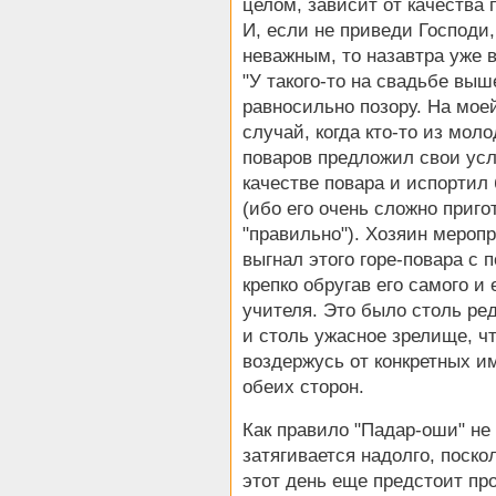
целом, зависит от качества 
И, если не приведи Господи
неважным, то назавтра уже в
"У такого-то на свадьбе выш
равносильно позору. На мое
случай, когда кто-то из мол
поваров предложил свои усл
качестве повара и испортил
(ибо его очень сложно приго
"правильно"). Хозяин мероп
выгнал этого горе-повара с 
крепко обругав его самого и 
учителя. Это было столь ре
и столь ужасное зрелище, чт
воздержусь от конкретных и
обеих сторон.
Как правило "Падар-оши" не
затягивается надолго, поско
этот день еще предстоит пр