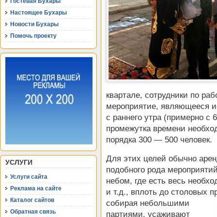
Гостевая Бухары
Настоящее Бухары
Новости Бухары
Помочь проекту
квартале, сотрудники по раб
мероприятие, являющееся и
с раннего утра (примерно с 6
промежутка времени необход
порядка 300 — 500 человек.
Для этих целей обычно аре
УСЛУГИ
подобного рода мероприяти
Услуги сайта
небом, где есть весь необхо
Реклама на сайте
и т.д., вплоть до столовых 
Каталог сайтов
собирая небольшими
Обратная связь
партиями, усаживают