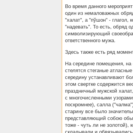
Во время данного мероприят
один из немаловажных обряд
"халат", а "пўшон" - глагол,
"надевать". То есть, обряд 
символизирующий своеобраз
ответственного мужа.
Здесь также есть ряд момен
На середине помещения, на 
стелятся стеганые атласные
середину устанавливают бол
этом свертке содержится ве
праздничный мужской халат
с многочисленными узорами
поскромнее), салла ("чалма"
старину все было значительн
представляющий собою обыч
тоже - чуть ли не золотой),
складывали и обвязывались 