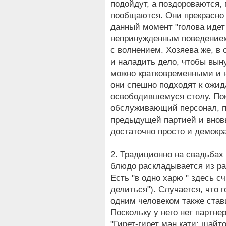
подойдут, а поздороваются, 
пообщаются. Они прекрасно 
данный момент "голова идет
непринужденным поведением
с волнением. Хозяева же, в 
и наладить дело, чтобы вын
можно кратковременными и 
они спешно подходят к ожи
освободившемуся столу. По
обслуживающий персонал, пр
предыдущей партией и вновь
достаточно просто и демокр
2. Традиционно на свадьбах
блюдо раскладывается из рас
Есть "в одно харю " здесь с
делиться"). Случается, что 
одним человеком также стави
Поскольку у него нет партне
"Гирет-гирет ман кати: шай