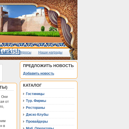
вления
Опросы
Наши награды
ПРЕДЛОЖИТЬ НОВОСТЬ
Добавить новость
КАТАЛОГ
ТЫ)
Гостиницы
. Они
Тур. Фирмы
ая от
го,
Рестораны
Диско Клубы
дним
Провайдеры
н в
Моб. Операторы