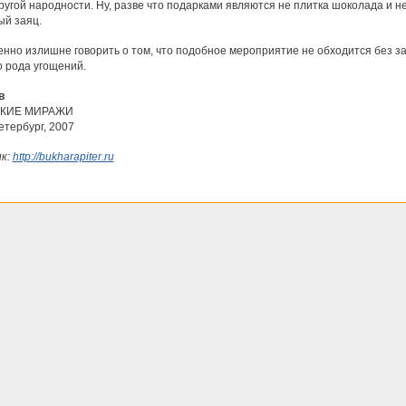
угой народности. Ну, разве что подарками являются не плитка шоколада и н
й заяц.
нно излишне говорить о том, что подобное мероприятие не обходится без з
о рода угощений.
в
КИЕ МИРАЖИ
етербург, 2007
к:
http://bukharapiter.ru