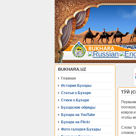
BUKHARA.UZ
Главная
История Бухары
ТЎЙ (
Статьи о Бухаре
Стихи о Бухаре
Первыми
поочере
Бухарские обряды
ковров 
Бухара на YouTube
чтобы мо
Бухара на Flickr
Слово "р
Фото галерея Бухары
словом,