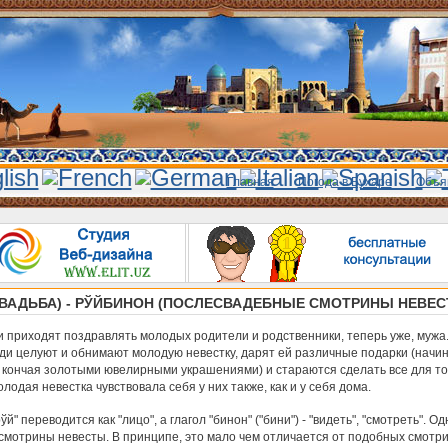
Главная
Погода в Бухаре
Объя
СВАДЬБА) - РЎЙБИНОН (ПОСЛЕСВАДЕБНЫЕ СМОТРИНЫ НЕВЕС
 приходят поздравлять молодых родители и родственники, теперь уже, мужа
ди целуют и обнимают молодую невестку, дарят ей различные подарки (начин
и кончая золотыми ювелирными украшениями) и стараются сделать все для то
лодая невестка чувствовала себя у них также, как и у себя дома.
ўй" переводится как "лицо", а глагол "бинон" ("бини") - "видеть", "смотреть". О
 смотрины невесты. В принципе, это мало чем отличается от подобных смотри