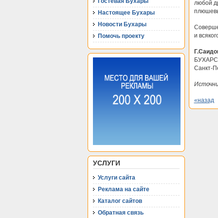
Гостевая Бухары
любой др
плюшевы
Настоящее Бухары
Новости Бухары
Cоверше
и всяког
Помочь проекту
Г.Саидо
БУХАРС
Санкт-П
Источни
«назад
УСЛУГИ
Услуги сайта
Реклама на сайте
Каталог сайтов
Обратная связь