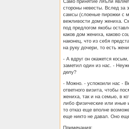
Само принятие ляъли являе
стороны невесты. Вслед за 
самсы (слоеные пирожки с м
вежливости дому жениха. См
под предлогом якобы оставл
каков дом жениха, каково со
наконец, что из себя предс
на руку дочери, то есть жен
- А вдруг он окажется косы
заметил один из нас. - Неуж
делу?
- Можно. - успокоили нас - 
ответного визита, чтобы пос
жениха, так и на семью, в к
либо физические или иные и
то отказ еще вполне возмож
еще никто не давал. Оно еще
Примечания: