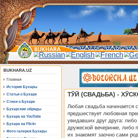
BUKHARA.UZ
Главная
История Бухары
ТЎЙ (СВАДЬБА) - ХЎС
Статьи о Бухаре
Стихи о Бухаре
Любая свадьба начинается с
Бухарские обряды
предшествует любовная пре
Бухара на YouTube
увидавших друг друга: либо
Бухара на Flickr
дружеской вечеринке, либо п
Фото галерея Бухары
их знакомят заочно сами р