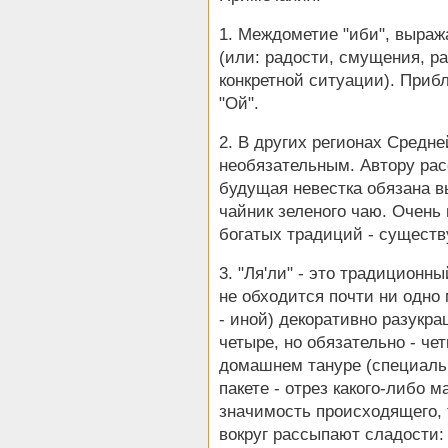
1. Междометие "иби", выра
(или: радости, смущения, ра
конкретной ситуации). Приб
"Ой".
2. В других регионах Средн
необязательным. Автору рас
будущая невестка обязана в
чайник зеленого чаю. Очень 
богатых традиций - существ
3. "Ля'ли" - это традиционн
не обходится почти ни одно
- иной) декоративно разукра
четыре, но обязательно - че
домашнем тануре (специальн
пакете - отрез какого-либо 
значимость происходящего, т
вокруг рассыпают сладости: