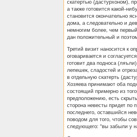
скатертью (дастурхоном), п
а также готовится какой-ниб
становится окончательно яс
дома, а следовательно и де
немногим более, чем первый
дан положительный и поэто
Третий визит наносится к оп
оговаривается и согласуетс
готовит два подноса (ляъли
лепешек, сладостей и отрез
в отдельную скатерть (дасту
Хозяева принимают оба подн
состоящий примерно из того
предположению, есть скрыты
сторона невесты придет по 
последнего, оставшийся не
поводом для того, чтобы со
следующего: "вы забыли у н