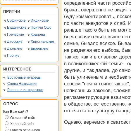
определенной части российс
брака совершенно не видит и
ПРИТЧИ
буду комментировать, поско
Суфийские
Индийские
по части анекдотов я слаб. 
Буддийские
Притчи Ошо
раньше такого быть не могло
Греческие
Крайона
была значительно выше сего
Даосские
Христианские
семье, бывало всякое. Бывал
Дзэнские
Еврейские
не разделяя его выбора, быв
Прочие
так же, как и в славном до
в великокняжеской семье - о
ИНТЕРЕСНОЕ
другие, и так далее, до сам
быть уличенным в необъекти
Восточные мудрецы
совсем "почти точно так же"
Слова Назидания
Разное и интересное
неписанных законов, сложи
регламентирующие взаимоот
в обществе, естесственно, 
ОПРОС
отпечатка на культуру народ
Как Вам сайт?
Отличный сайт
Однако, вернемся к сватовс
Хороший сайт
Ничего осбенного