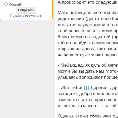
А происходит это следующ
Отстой!!!
Мать потенциального жениха
Показать результаты
родственниц (достаточно бой
достаточно уважаемой в гор
свой первый визит к дому п
берут немного сладостей (пр
т.д) и подойдя к намеченном
открывшие дверь, как правил
чаще всего уже знают заран
- Мебахшед, як қуль об мет
могли бы вы дать нам глото
улыбаясь вопрошают приш
- Иби - иби!
(1)
Даретон, дар
заходите, добро пожаловать
замешательства, приглашает
из вышесказанного - с какой
Однако, этикет обязывает сд