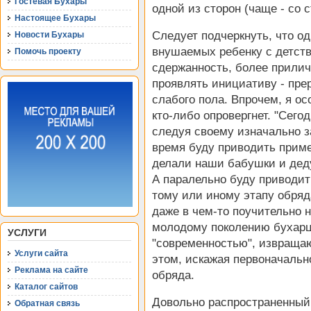
Гостевая Бухары
одной из сторон (чаще - со 
Настоящее Бухары
Следует подчеркнуть, что о
Новости Бухары
внушаемых ребенку с детств
Помочь проекту
сдержанность, более прилич
проявлять инициативу - пре
слабого пола. Впрочем, я ос
кто-либо опровергнет. "Сего
следуя своему изначально з
время буду приводить приме
делали наши бабушки и деду
А паралельно буду приводит
тому или иному этапу обряда
даже в чем-то поучительно н
молодому поколению бухарце
УСЛУГИ
"современностью", извраща
Услуги сайта
этом, искажая первоначальн
Реклама на сайте
обряда.
Каталог сайтов
Довольно распространенны
Обратная связь