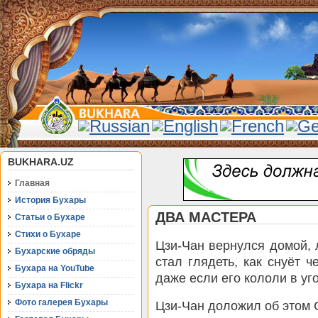
BUKHARA.UZ
Главная
История Бухары
ДВА МАСТЕРА
Статьи о Бухаре
Стихи о Бухаре
Цзи-Чан вернулся домой, 
Бухарские обряды
стал глядеть, как снуёт ч
Бухара на YouTube
даже если его кололи в уг
Бухара на Flickr
Фото галерея Бухары
Цзи-Чан доложил об этом 