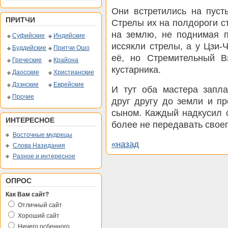
Они встретились на пуст
ПРИТЧИ
Стрелы их на полдороги с
на землю, не поднимая п
Суфийские
Индийские
иссякли стрелы, а у Цзи-
Буддийские
Притчи Ошо
её, но Стремительный В
Греческие
Крайона
кустарника.
Даосские
Христианские
Дзэнские
Еврейские
И тут оба мастера запла
Прочие
друг другу до земли и пр
сыном. Каждый надкусил 
ИНТЕРЕСНОЕ
более не передавать своег
Восточные мудрецы
«назад
Слова Назидания
Разное и интересное
ОПРОС
Как Вам сайт?
Отличный сайт
Хороший сайт
Ничего осбенного