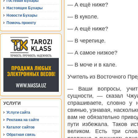
Гостевая Бухары
— А ещё ниже?
Настоящее Бухары
Новости Бухары
— В куколе.
Помочь проекту
— А ещё ниже?
— В черепице.
— А самое низкое?
— В моче и в кале.
Учитель из Восточного Пр
— Ваши вопросы, учите
сущности, — сказал Чжу
спрашиваете, словно у 
УСЛУГИ
свинью, узнавая, наскольк
Услуги сайта
вам не обязательно приво
Реклама на сайте
пути избежала. Таков ис
Каталог сайтов
великом. Есть три слов
Обратная связь