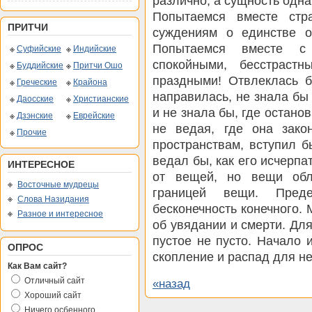
различно, а сущность одн
Попытаемся вместе стр
ПРИТЧИ
суждениям о единстве о
Попытаемся вместе с
Суфийские
Индийские
спокойными, бесстраст
Буддийские
Притчи Ошо
праздными! Отвлеклась б
Греческие
Крайона
направилась, не знала бы
Даосские
Христианские
и не знала бы, где остано
Дзэнские
Еврейские
не ведая, где она зако
Прочие
пространствам, вступил б
ведал бы, как его исчерпа
ИНТЕРЕСНОЕ
от вещей, но вещи обл
Восточные мудрецы
границей вещи. Пре
Слова Назидания
бесконечность конечного.
Разное и интересное
об увядании и смерти. Дл
пустое не пусто. Начало 
ОПРОС
скопление и распад для не
Как Вам сайт?
Отличный сайт
«назад
Хороший сайт
Ничего осбенного