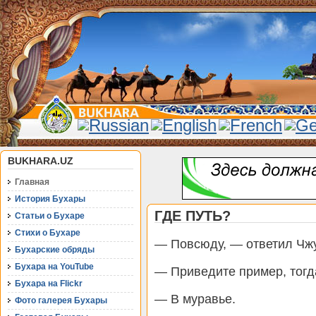
BUKHARA.UZ
Главная
История Бухары
ГДЕ ПУТЬ?
Статьи о Бухаре
Стихи о Бухаре
— Повсюду, — ответил Чж
Бухарские обряды
Бухара на YouTube
— Приведите пример, тогд
Бухара на Flickr
— В муравье.
Фото галерея Бухары