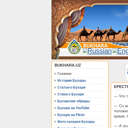
BUKHARA.UZ
Главная
История Бухары
КРЕСТ
Статьи о Бухаре
Стихи о Бухаре
— Что т
Бухарские обряды
— Со вс
Бухара на YouTube
положил
Бухара на Flickr
краше, 
Фото галерея Бухары
— А есл