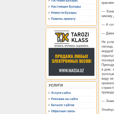
Гостевая Бухары
красиве
Настоящее Бухары
— Коне
Новости Бухары
никому 
Помочь проекту
— А гот
— Давно
Не успе
лисица
мордой 
скрыть
похожую
Приходи
в дом, 
золотые
виду не
прожил
УСЛУГИ
странст
проводит
Услуги сайта
Реклама на сайте
— Знаеш
Каталог сайтов
Улыбнул
Обратная связь