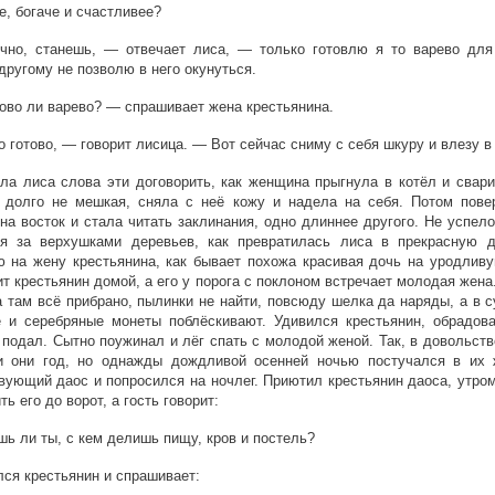
е, богаче и счастливее?
чно, станешь, — отвечает лиса, — только готовлю я то варево для
другому не позволю в него окунуться.
ово ли варево? — спрашивает жена крестьянина.
 готово, — говорит лисица. — Вот сейчас сниму с себя шкуру и влезу в 
ла лиса слова эти договорить, как женщина прыгнула в котёл и свари
, долго не мешкая, сняла с неё кожу и надела на себя. Потом пове
на восток и стала читать заклинания, одно длиннее другого. Не успел
ся за верхушками деревьев, как превратилась лиса в прекрасную д
 на жену крестьянина, как бывает похожа красивая дочь на уродливу
т крестьянин домой, а его у порога с поклоном встречает молодая жен
а там всё прибрано, пылинки не найти, повсюду шелка да наряды, а в 
 и серебряные монеты поблёскивают. Удивился крестьянин, обрадова
 подал. Сытно поужинал и лёг спать с молодой женой. Так, в довольств
и они год, но однажды дождливой осенней ночью постучался в их
вующий даос и попросился на ночлег. Приютил крестьянин даоса, утро
ь его до ворот, а гость говорит:
ь ли ты, с кем делишь пищу, кров и постель?
ся крестьянин и спрашивает: