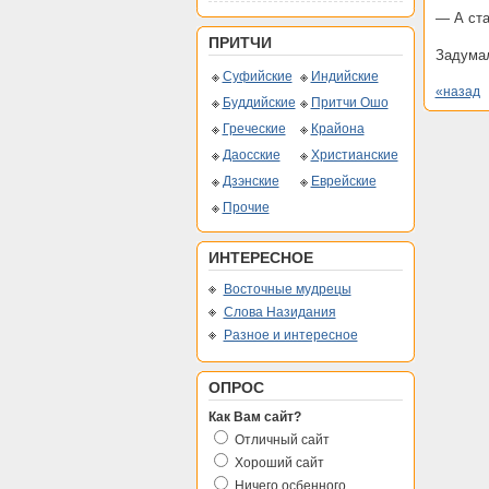
— А ста
ПРИТЧИ
Задумал
Суфийские
Индийские
«назад
Буддийские
Притчи Ошо
Греческие
Крайона
Даосские
Христианские
Дзэнские
Еврейские
Прочие
ИНТЕРЕСНОЕ
Восточные мудрецы
Слова Назидания
Разное и интересное
ОПРОС
Как Вам сайт?
Отличный сайт
Хороший сайт
Ничего осбенного