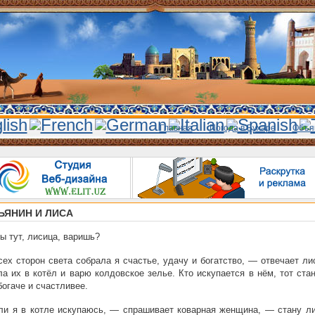
Главная
Погода в Бухаре
Объя
ЬЯНИН И ЛИСА
ы тут, лисица, варишь?
ех сторон света собрала я счастье, удачу и богатство, — отвечает л
а их в котёл и варю колдовское зелье. Кто искупается в нём, тот ста
богаче и счастливее.
и я в котле искупаюсь, — спрашивает коварная женщина, — стану ли