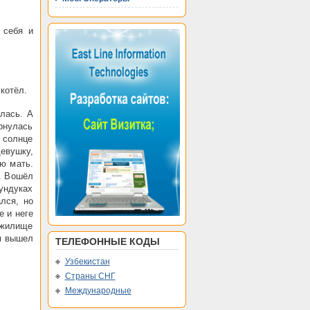
 себя и
котёл.
лась. А
рнулась
о солнце
евушку,
ю мать.
а. Вошёл
сундуках
лся, но
е и неге
 жилище
м вышел
ТЕЛЕФОННЫЕ КОДЫ
Узбекистан
Страны СНГ
Международные