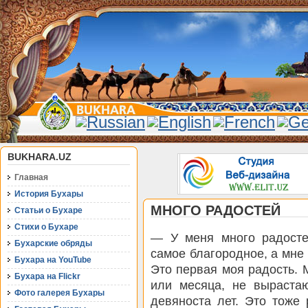
BUKHARA.UZ
Главная
История Бухары
МНОГО РАДОСТЕЙ
Статьи о Бухаре
Стихи о Бухаре
— У меня много радосте
Бухарские обряды
самое благородное, а мне
Бухара на YouTube
Это первая моя радость. 
Бухара на Flickr
или месяца, не выраста
Фото галерея Бухары
девяноста лет. Это тоже