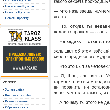
Гостевая Бухары
какого секрета проходишь 
Настоящее Бухары
— Что называешь камнем
Новости Бухары
его тот.
Помочь проекту
— То, откуда ты недавн
недавно прошёл — огонь.
— Не ведаю, — ответил то
Услышал об этом вэйский
своего придворного мудре
— Что это был за человек?
— Я, Шан, слышал от Учи
гармонию, во всём подобе
УСЛУГИ
ни поранить, ни останов
Услуги сайта
через металл и камень, и 
Реклама на сайте
Каталог сайтов
— А почему ты этого не д
Обратная связь