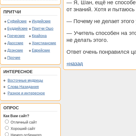
— Я, Шан, ещё не способен
от знаний. Хотя и пытаюсь 
ПРИТЧИ
— Почему не делает этого
Суфийские
Индийские
Буддийские
Притчи Ошо
— Учитель способен на эт
Греческие
Крайона
не делать этого.
Даосские
Христианские
Дзэнские
Еврейские
Ответ очень понравился ц
Прочие
«назад
ИНТЕРЕСНОЕ
Восточные мудрецы
Слова Назидания
Разное и интересное
ОПРОС
Как Вам сайт?
Отличный сайт
Хороший сайт
Ничего осбенного