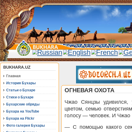
BUKHARA.UZ
Главная
История Бухары
ОГНЕВАЯ ОХОТА
Статьи о Бухаре
Стихи о Бухаре
Чжао Сянцзы удивился, 
Бухарские обряды
цветом, семью отверстия
Бухара на YouTube
голосу — человек. И Чжао
Бухара на Flickr
Фото галерея Бухары
— С помощью какого се