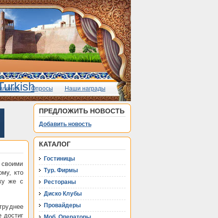
вления
Опросы
Наши награды
ПРЕДЛОЖИТЬ НОВОСТЬ
Добавить новость
КАТАЛОГ
Гостиницы
 своими
Тур. Фирмы
му, кто
ку же с
Рестораны
Диско Клубы
Провайдеры
труднее
е достиг
Моб. Операторы