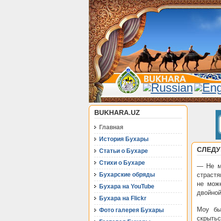
BUKHARA.UZ
Главная
История Бухары
СЛЕДУ
Статьи о Бухаре
Стихи о Бухаре
— Не м
Бухарские обряды
страстя
не мож
Бухара на YouTube
двойной
Бухара на Flickr
Моу бы
Фото галерея Бухары
скрытьс