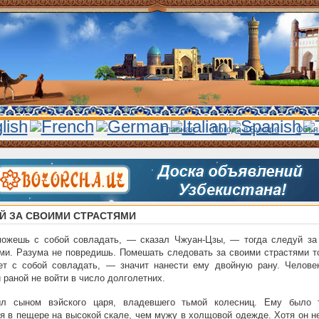
Главная
Погода в Бухаре
Объя
Й ЗА СВОИМИ СТРАСТЯМИ
ожешь с собой совладать, — сказал Чжуан-Цзы, — тогда следуй за
ми. Разума не повредишь. Помешать следовать за своими страстями то
ет с собой совладать, — значит нанести ему двойную рану. Челове
 раной не войти в число долголетних.
л сыном вэйского царя, владевшего тьмой колесниц. Ему было 
я в пещере на высокой скале, чем мужу в холщовой одежде. Хотя он н