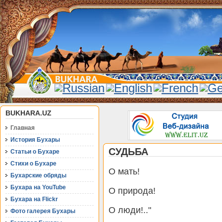
BUKHARA.UZ
Главная
История Бухары
СУДЬБА
Статьи о Бухаре
Стихи о Бухаре
О мать!
Бухарские обряды
Бухара на YouTube
О природа!
Бухара на Flickr
О люди!.."
Фото галерея Бухары