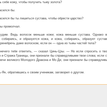
ь себе кожу, чтобы получить тьму золота?
сился бы.
сился бы ты лишиться сустава, чтобы обрести царство?
зы промолчал.
удим. Ведь волосок меньше кожи; кожа меньше сустава. Однако в
 собираясь, и образуется кожа, и кожа, собираясь, образует сустав
ренебречь даже волоском, если он — одна из тьмы частей тела?
ечего тебе ответить, — сказал Цинь-Цзы. — Но если спросить о тво
 и Стража Границы, они признали бы справедливыми твои слова; если 
речи великого Молодого Дракона и Мо Ди, они признали бы справедлив
-Ян, обратившись к своим ученикам, заговорил о другом.