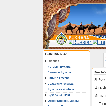
BUKHARA.UZ
Главная
История Бухары
ВОЛОС
Статьи о Бухаре
Стихи о Бухаре
Ян-Чжу 
Бухарские обряды
Цинь-Цз
Бухара на YouTube
Бухара на Flickr
Мэнсунь
Фото галерея Бухары
— Ты н