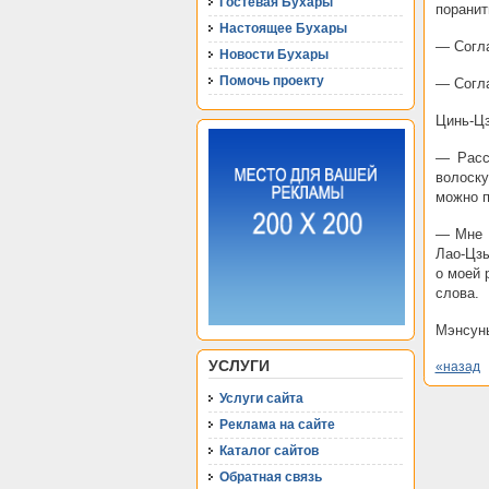
Гостевая Бухары
поранит
Настоящее Бухары
— Согла
Новости Бухары
Помочь проекту
— Согла
Цинь-Ц
— Расс
волоску
можно п
— Мне н
Лао-Цзы
о моей 
слова.
Мэнсунь
УСЛУГИ
«назад
Услуги сайта
Реклама на сайте
Каталог сайтов
Обратная связь