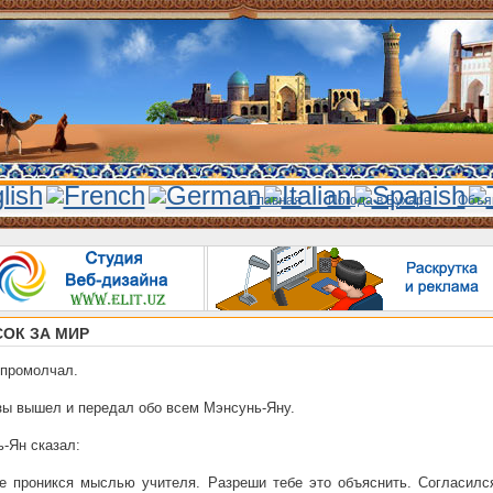
Главная
Погода в Бухаре
Объя
ОК ЗА МИР
промолчал.
ы вышел и передал обо всем Мэнсунь-Яну.
-Ян сказал:
е проникся мыслью учителя. Разреши тебе это объяснить. Согласилс