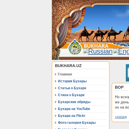
BUKHARA.UZ
Главная
История Бухары
ВОР
Статьи о Бухаре
Стихи о Бухаре
Но вско
Бухарские обряды
же день
он на во
Бухара на YouTube
Бухара на Flickr
«назад
Фото галерея Бухары