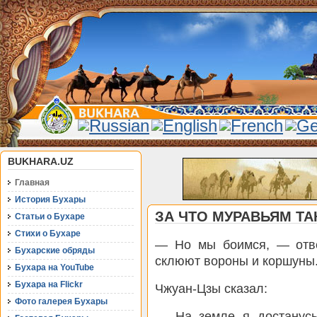
BUKHARA.UZ
Главная
История Бухары
ЗА ЧТО МУРАВЬЯМ Т
Статьи о Бухаре
Стихи о Бухаре
— Но мы боимся, — ответ
Бухарские обряды
склюют вороны и коршуны
Бухара на YouTube
Бухара на Flickr
Чжуан-Цзы сказал:
Фото галерея Бухары
— На земле я достанусь