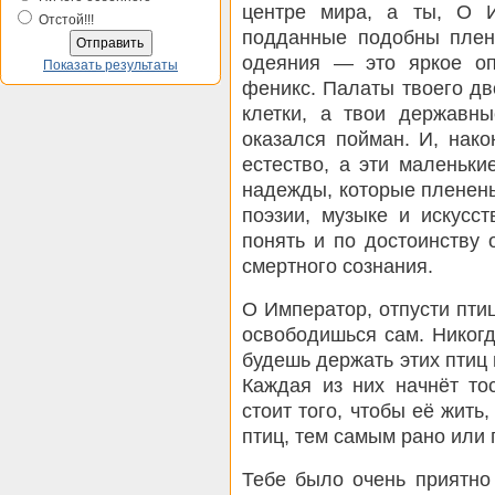
центре мира, а ты, О И
Отстой!!!
подданные подобны плен
одеяния — это яркое оп
Показать результаты
феникс. Палаты твоего д
клетки, а твои державн
оказался пойман. И, нако
естество, а эти маленьк
надежды, которые пленены
поэзии, музыке и искусс
понять и по достоинству 
смертного сознания.
О Император, отпусти птиц 
освободишься сам. Никогд
будешь держать этих птиц в
Каждая из них начнёт то
стоит того, чтобы её жить,
птиц, тем самым рано или 
Тебе было очень приятно 