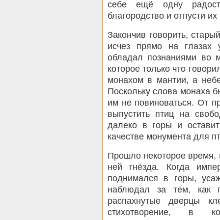
себе ещё одну радость
благородство и отпусти их 
Закончив говорить, стары
исчез прямо на глазах 
обладал познаниями во м
которое только что говор
монахом в мантии, а неб
Поскольку слова монаха б
им не повиноваться. От п
выпустить птиц на свобо
далеко в горы и остави
качестве монумента для пт
Прошло некоторое время, и
ней гнёзда. Когда импе
поднимался в горы, уса
наблюдал за тем, как 
распахнутые дверцы кл
стихотворение, в ко