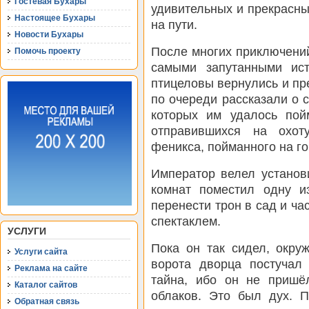
Гостевая Бухары
удивительных и прекрасны
Настоящее Бухары
на пути.
Новости Бухары
После многих приключений
Помочь проекту
самыми запутанными ис
птицеловы вернулись и пр
по очереди рассказали о 
которых им удалось пой
отправившихся на охот
феникса, пойманного на го
Император велел установ
комнат поместил одну и
перенести трон в сад и ч
спектаклем.
УСЛУГИ
Пока он так сидел, окру
Услуги сайта
ворота дворца постучал
Реклама на сайте
тайна, ибо он не пришё
Каталог сайтов
облаков. Это был дух. П
Обратная связь