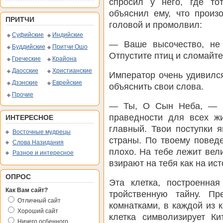
спросил у него, где то
объяснил ему, что произ
ПРИТЧИ
головой и промолвил:
Суфийские
Индийские
— Ваше высочество, не
Буддийские
Притчи Ошо
Отпустите птиц и сломайте 
Греческие
Крайона
Даосские
Христианские
Император очень удивилс
Дзэнские
Еврейские
объяснить свои слова.
Прочие
— Ты, О Сын Неба, — п
праведности для всех ж
ИНТЕРЕСНОЕ
главный. Твои поступки 
Восточные мудрецы
страны. По твоему поведе
Слова Назидания
плохо. На тебе лежит вели
Разное и интересное
взирают на тебя как на ис
ОПРОС
Эта клетка, построенна
Как Вам сайт?
тройственную тайну. П
Отличный сайт
комнатками, в каждой из к
Хороший сайт
клетка символизирует К
Ничего осбенного