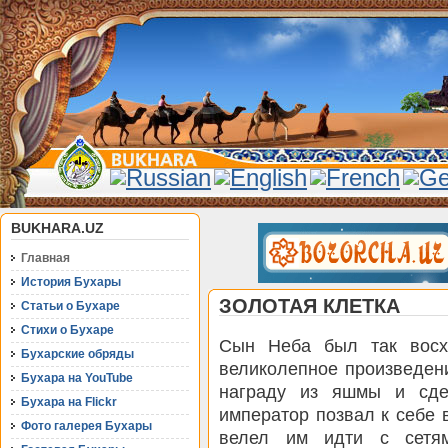
BUKHARA.UZ
Главная
История Бухары
ЗОЛОТАЯ КЛЕТКА
Статьи о Бухаре
Стихи о Бухаре
Сын Неба был так восх
Бухарские обряды
великолепное произведен
Бухара на YouTube
награду из яшмы и сде
Бухара на Flickr
император позвал к себе 
Фото галерея Бухары
велел им идти с сетя