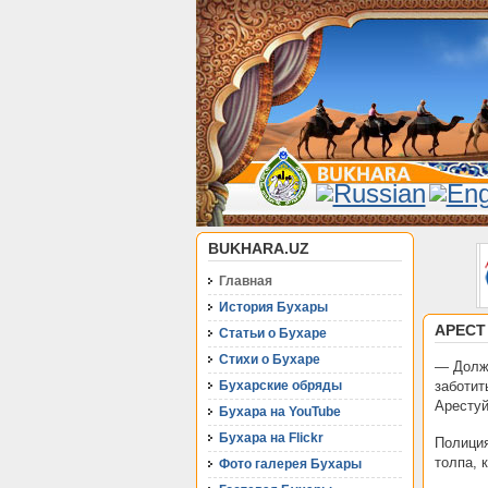
BUKHARA.UZ
Главная
История Бухары
АРЕСТ
Статьи о Бухаре
Стихи о Бухаре
— Должн
Бухарские обряды
заботи
Арестуй
Бухара на YouTube
Бухара на Flickr
Полиция
толпа, 
Фото галерея Бухары