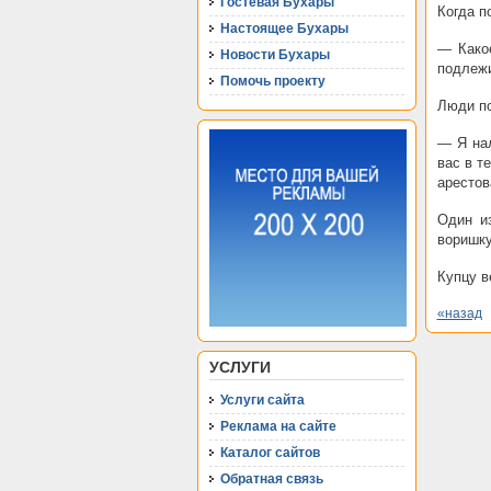
Гостевая Бухары
Когда п
Настоящее Бухары
— Како
Новости Бухары
подлеж
Помочь проекту
Люди по
— Я нал
вас в т
арестов
Один и
воришку
Купцу в
«назад
УСЛУГИ
Услуги сайта
Реклама на сайте
Каталог сайтов
Обратная связь