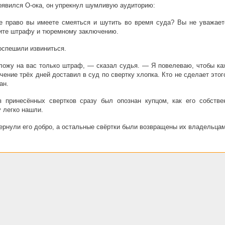
оявился О-ока, он упрекнул шумливую аудиторию:
е право вы имеете смеяться и шутить во время суда? Вы не уважает
ите штрафу и тюремному заключению.
спешили извиниться.
ожу на вас только штраф, — сказал судья. — Я повелеваю, чтобы ка
ечение трёх дней доставил в суд по свертку хлопка. Кто не сделает этог
ан.
з принесённых свертков сразу был опознан купцом, как его собстве
 легко нашли.
ернули его добро, а остальные свёртки были возвращены их владельцам