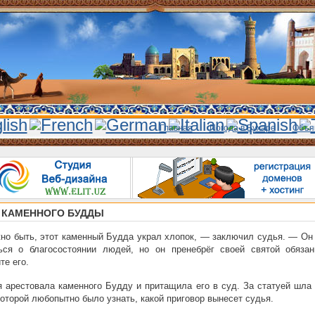
Главная
Погода в Бухаре
Объя
 КАМЕННОГО БУДДЫ
о быть, этот каменный Будда украл хлопок, — заключил судья. — Он
ться о благосостоянии людей, но он пренебрёг своей святой обязан
те его.
 арестовала каменного Будду и притащила его в суд. За статуей шла
которой любопытно было узнать, какой приговор вынесет судья.