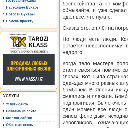
Гостевая Бухары
беспокойства, а не комф
Настоящее Бухары
обмывайте, я уже сделал
Новости Бухары
одел всё, что нужно.
Помочь проекту
Сказав это, он лёг на пог
Но люди есть люди. Коне
остаётся невосполнимая п
недолго.
Когда тело Мастера поло
стали смеяться помимо св
глазах. Вот была странна
одеждах много разных шту
бомбочек! В Японии их д
смеялись и плакали. Бомб
УСЛУГИ
подпрыгивая. Было очень я
Услуги сайта
один момент все люди об
Реклама на сайте
синем фоне дым, исходив
Каталог сайтов
иероглифов, означающих
Обратная связь