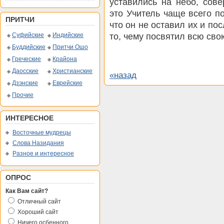
уставились на небо, сов
это Учитель чаще всего п
ПРИТЧИ
что он не оставил их и по
то, чему посвятил всю сво
Суфийские
Индийские
Буддийские
Притчи Ошо
Греческие
Крайона
Даосские
Христианские
«назад
Дзэнские
Еврейские
Прочие
ИНТЕРЕСНОЕ
Восточные мудрецы
Слова Назидания
Разное и интересное
ОПРОС
Как Вам сайт?
Отличный сайт
Хороший сайт
Ничего осбенного