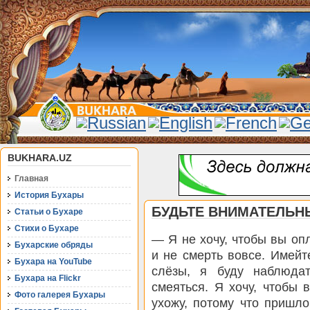
BUKHARA.UZ
Главная
История Бухары
БУДЬТЕ ВНИМАТЕЛЬН
Статьи о Бухаре
Стихи о Бухаре
— Я не хочу, чтобы вы оп
Бухарские обряды
и не смерть вовсе. Имейт
Бухара на YouTube
слёзы, я буду наблюда
Бухара на Flickr
смеяться. Я хочу, чтобы 
Фото галерея Бухары
ухожу, потому что пришл