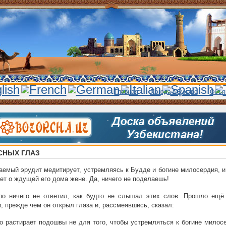
Главная
Погода в Бухаре
Объя
СНЫХ ГЛАЗ
емый эрудит медитирует, устремляясь к Будде и богине милосердия, и
ет о ждущей его дома жене. Да, ничего не поделаешь!
по ничего не ответил, как будто не слышал этих слов. Прошло ещё
, прежде чем он открыл глаза и, рассмеявшись, сказал:
 растирает подошвы не для того, чтобы устремляться к богине милосе