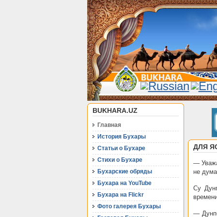
BUKHARA.UZ
Главная
История Бухары
ДЛЯ Я
Статьи о Бухаре
Стихи о Бухаре
— Уважа
Бухарские обряды
не дума
Бухара на YouTube
Су Дун
Бухара на Flickr
времени
Фото галерея Бухары
— Дунпо