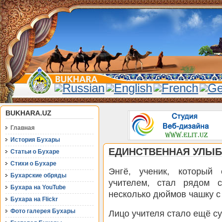
BUKHARA.UZ
Главная
История Бухары
ЕДИНСТВЕННАЯ УЛЫБ
Статьи о Бухаре
Стихи о Бухаре
Энгё, ученик, который
Бухарские обряды
учителем, стал рядом 
Бухара на YouTube
несколько дюймов чашку с 
Бухара на Flickr
Фото галерея Бухары
Лицо учителя стало ещё с