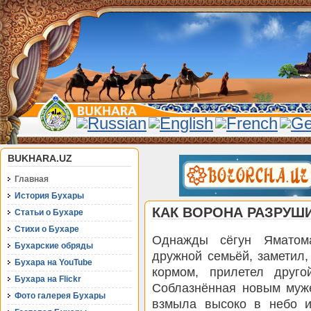
BUKHARA.UZ
Главная
История Бухары
КАК ВОРОНА РАЗРУШ
Статьи о Бухаре
Стихи о Бухаре
Однажды сёгун Яматом
Бухарские обряды
дружной семьёй, заметил,
Бухара на YouTube
кормом, прилетел друго
Бухара на Flickr
Соблазнённая новым муже
Фото галерея Бухары
взмыла высоко в небо и