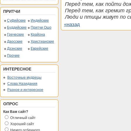
Перед тем, как пойти до
Перед тем, как гремит гр
ПРИТЧИ
Люди и птицы живут по с
Суфийские
Индийские
«назад
Буддийские
Притчи Ошо
Греческие
Крайона
Даосские
Христианские
Дзэнские
Еврейские
Прочие
ИНТЕРЕСНОЕ
Восточные мудрецы
Слова Назидания
Разное и интересное
ОПРОС
Как Вам сайт?
Отличный сайт
Хороший сайт
Ничего осбенного