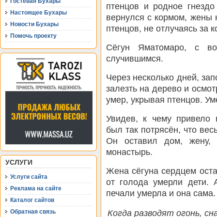
Гостевая Бухары
птенцов и родное гнездо
Настоящее Бухары
вернулся с кормом, жены 
Новости Бухары
птенцов, не отлучаясь за 
Помочь проекту
Сёгун Яматомаро, с в
случившимся.
Через несколько дней, зап
залезть на дерево и осмотр
умер, укрывая птенцов. Ум
Увидев, к чему привело
был так потрясён, что вес
Он оставил дом, жену,
монастырь.
УСЛУГИ
Жена сёгуна сердцем оста
Услуги сайта
от голода умерли дети. 
Реклама на сайте
печали умерла и она сама.
Каталог сайтов
Обратная связь
Когда разводят огонь, сн