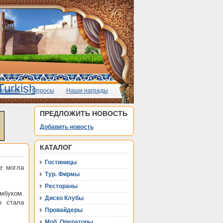
вления
Опросы
Наши награды
ПРЕДЛОЖИТЬ НОВОСТЬ
Добавить новость
КАТАЛОГ
Гостиницы
е могла
Тур. Фирмы
Рестораны
амбуком.
Диско Клубы
о стала
Провайдеры
Моб. Операторы