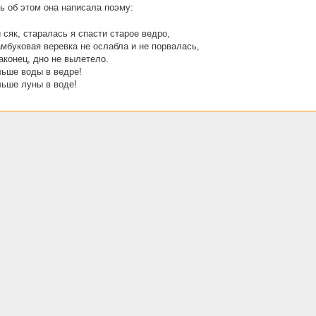
ь об этом она написала поэму:
и сяк, старалась я спасти старое ведро,
мбуковая веревка не ослабла и не порвалась,
аконец, дно не вылетело.
льше воды в ведре!
льше луны в воде!