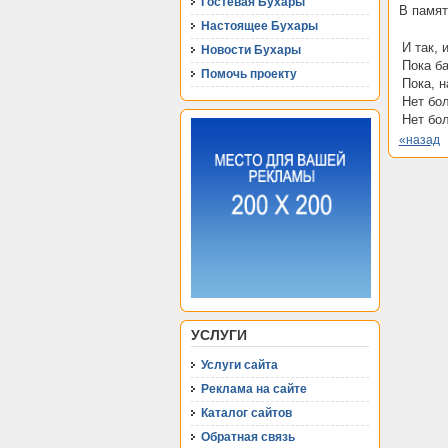
Гостевая Бухары
В памят
Настоящее Бухары
И так, 
Новости Бухары
Пока ба
Помочь проекту
Пока, н
Нет бо
Нет бо
«назад
УСЛУГИ
Услуги сайта
Реклама на сайте
Каталог сайтов
Обратная связь