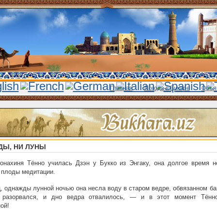
Главная
Погода в Бухаре
Объя
ДЫ, НИ ЛУНЫ
онахиня Тённо училась Дзэн у Букко из Энгаку, она долгое время н
 плоды медитации.
, однажды лунной ночью она несла воду в старом ведре, обвязанном б
 разорвался, и дно ведра отвалилось, — и в этот момент Тённ
ой!