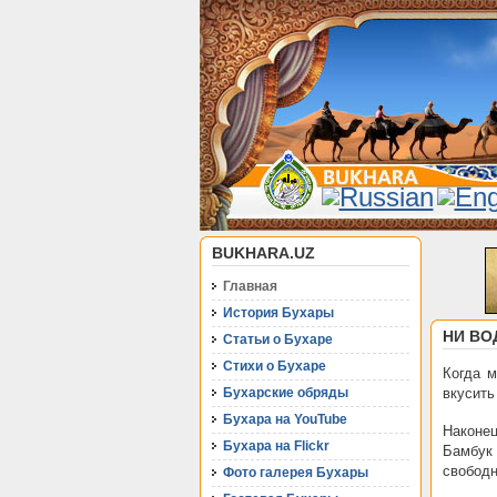
BUKHARA.UZ
Главная
История Бухары
НИ ВО
Статьи о Бухаре
Стихи о Бухаре
Когда м
Бухарские обряды
вкусить
Бухара на YouTube
Наконец
Бухара на Flickr
Бамбук
свободн
Фото галерея Бухары