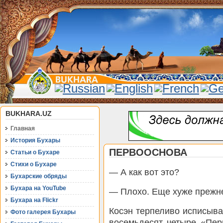
BUKHARA.UZ
Главная
История Бухары
ПЕРВООСНОВА
Статьи о Бухаре
Стихи о Бухаре
— А как вот это?
Бухарские обряды
Бухара на YouTube
— Плохо. Еще хуже прежне
Бухара на Flickr
Косэн терпеливо исписыва
Фото галерея Бухары
восемьдесят четыре «Пер