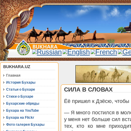
BUKHARA.UZ
Главная
История Бухары
СИЛА В СЛОВАХ
Статьи о Бухаре
Стихи о Бухаре
Ёё пришел к Дзёсю, чтобы 
Бухарские обряды
Бухара на YouTube
— Я много постился в моло
Бухара на Flickr
у меня нет больше сил вст
Фото галерея Бухары
тех, кто ко мне приходи