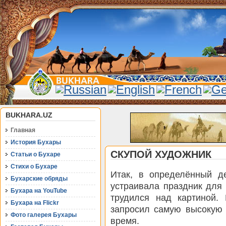
BUKHARA.UZ
Главная
История Бухары
СКУПОЙ ХУДОЖНИК
Статьи о Бухаре
Стихи о Бухаре
Итак, в определённый д
Бухарские обряды
устраивала праздник для 
Бухара на YouTube
трудился над картиной. 
Бухара на Flickr
запросил самую высокую 
Фото галерея Бухары
время.