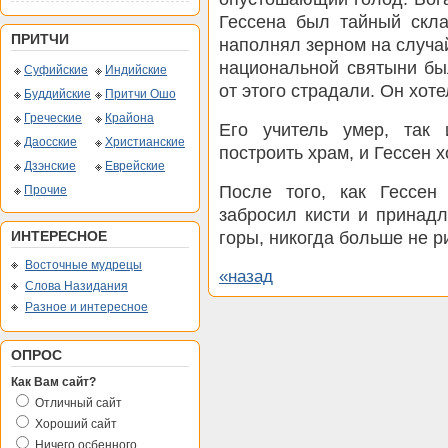
Гессена был тайный скла
ПРИТЧИ
наполнял зерном на случай
национальной святыни бы
Суфийские
Индийские
от этого страдали. Он хот
Буддийские
Притчи Ошо
Греческие
Крайона
Его учитель умер, так
Даосские
Христианские
построить храм, и Гессен х
Дзэнские
Еврейские
После того, как Гессен
Прочие
забросил кисти и принад
горы, никогда больше не р
ИНТЕРЕСНОЕ
Восточные мудрецы
«назад
Слова Назидания
Разное и интересное
ОПРОС
Как Вам сайт?
Отличный сайт
Хороший сайт
Ничего осбенного