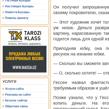
Гостевая Бухары
Он получил запрошенную
Настоящее Бухары
своему покровителю, сказа
Новости Бухары
Помочь проекту
— Этот художник хочет тол
ум низок. Деньги развр
картину, нарисованную т
годится лишь для одной и
Приподняв юбку, она п
рисунок на изнанке юбки.
— Сколько вы сможете зап
— О, сколько хотите! — от
УСЛУГИ
Гессен назвал фантаст
требуемым образом и ушёл
Услуги сайта
Реклама на сайте
Позже узнали, что у Гес
Каталог сайтов
копить деньги. На ег
Обратная связь
опустошающий голод. Бога