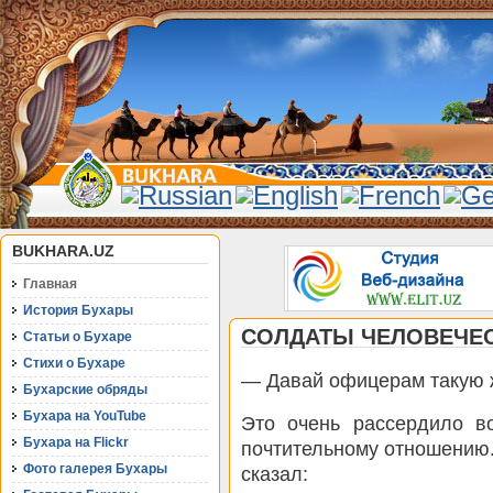
BUKHARA.UZ
Главная
История Бухары
СОЛДАТЫ ЧЕЛОВЕЧЕ
Статьи о Бухаре
Стихи о Бухаре
— Давай офицерам такую ж
Бухарские обряды
Бухара на YouTube
Это очень рассердило во
Бухара на Flickr
почтительному отношению.
Фото галерея Бухары
сказал: