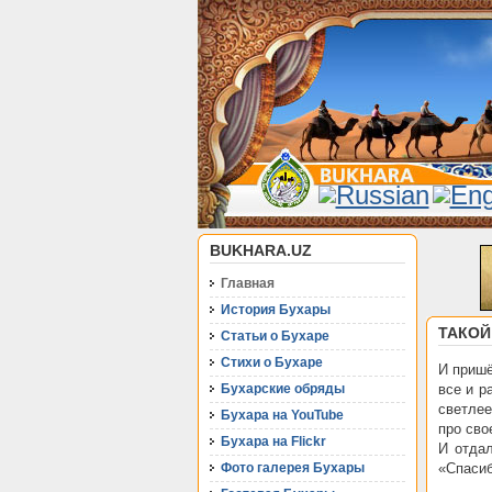
BUKHARA.UZ
Главная
История Бухары
ТАКОЙ
Статьи о Бухаре
Стихи о Бухаре
И пришё
Бухарские обряды
все и р
светлее
Бухара на YouTube
про сво
Бухара на Flickr
И отдал
Фото галерея Бухары
«Спасиб