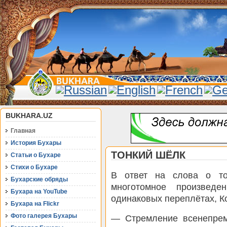
BUKHARA.UZ
Главная
История Бухары
ТОНКИЙ ШЁЛК
Статьи о Бухаре
Стихи о Бухаре
В ответ на слова о то
Бухарские обряды
многотомное произвед
Бухара на YouTube
одинаковых переплётах, К
Бухара на Flickr
Фото галерея Бухары
— Стремление всенепрем