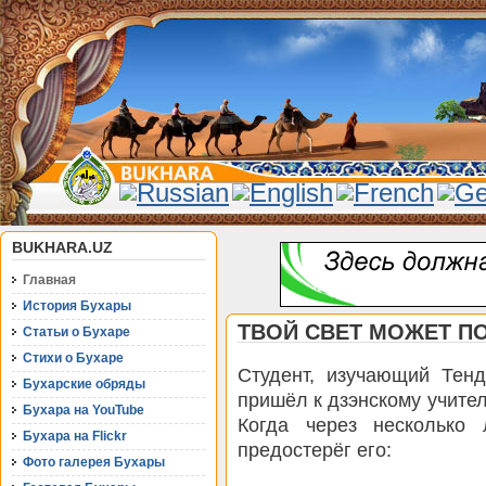
BUKHARA.UZ
Главная
История Бухары
ТВОЙ СВЕТ МОЖЕТ П
Статьи о Бухаре
Стихи о Бухаре
Студент, изучающий Тен
Бухарские обряды
пришёл к дзэнскому учител
Бухара на YouTube
Когда через несколько 
Бухара на Flickr
предостерёг его:
Фото галерея Бухары