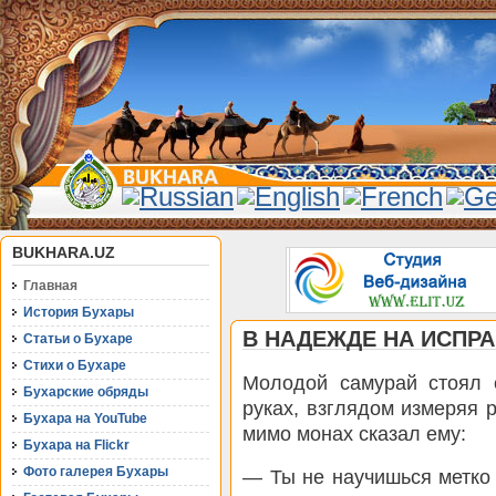
BUKHARA.UZ
Главная
История Бухары
В НАДЕЖДЕ НА ИСПР
Статьи о Бухаре
Стихи о Бухаре
Молодой самурай стоял 
Бухарские обряды
руках, взглядом измеряя
Бухара на YouTube
мимо монах сказал ему:
Бухара на Flickr
Фото галерея Бухары
— Ты не научишься метко 