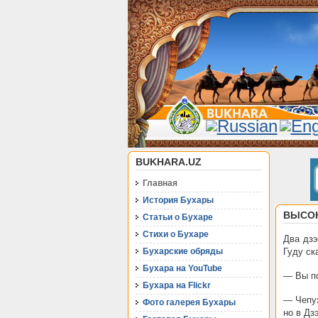
BUKHARA.UZ
Главная
История Бухары
ВЫСО
Статьи о Бухаре
Стихи о Бухаре
Два дзэ
Бухарские обряды
Гуду ск
Бухара на YouTube
— Вы по
Бухара на Flickr
— Чепух
Фото галерея Бухары
но в Дз