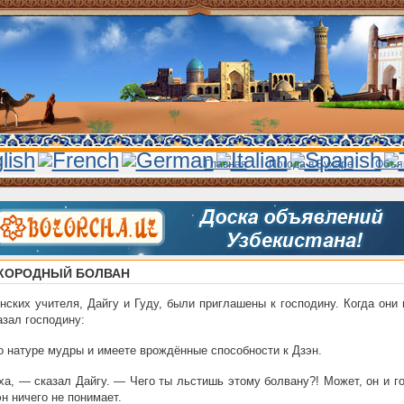
Главная
Погода в Бухаре
Объя
КОРОДНЫЙ БОЛВАН
нских учителя, Дайгу и Гуду, были приглашены к господину. Когда они
азал господину:
 натуре мудры и имеете врождённые способности к Дзэн.
а, — сказал Дайгу. — Чего ты льстишь этому болвану?! Может, он и г
эн ничего не понимает.