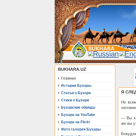
BUKHARA.UZ
Главная
История Бухары
Я СЛЕ
Статьи о Бухаре
Стихи о Бухаре
Но все
Бухарские обряды
человек
Бухара на YouTube
— Вы хо
Бухара на Flickr
же вы у
Фото галерея Бухары
Бокудзю