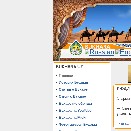
BUKHARA.UZ
Главная
История Бухары
ЛЮДИ 
Статьи о Бухаре
Стихи о Бухаре
Старый 
Бухарские обряды
— Сын м
Бухара на YouTube
увидеть
Бухара на Flickr
«назад
Фото галерея Бухары